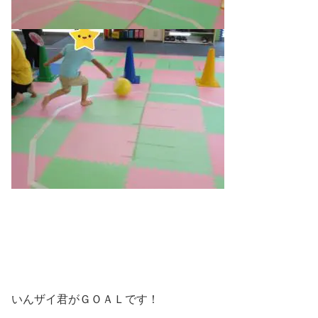
いんザイ君がＧＯＡＬです！