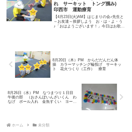
く見て、...
れ サーキット トング掴み)
印西市 運動療育
【4月23日(火)AM】はじまりの会♪先生と
～お友達～挨拶しよう お・は・よ・う
♪「おはようございます！」今日はお歌を
歌って挨拶をしました！音楽風船玉入れ
音楽が流れている間は周りをぐるぐる走
りましょう💨がんばれー(≧▽≦)曲が止ま
ったら風船...
8月20日（木）PM からだだんだん体
操 カラーマッチング輪投げ サーキッ
ト 花火つくり（工作） 療育
8月26日（水）PM なつまつり１日目
午後の部 （おさんぽいんざいくん わ
なげ ボール入れ 金魚すくい ヨーヨ
ー釣り） 療育
ホーム
未分類