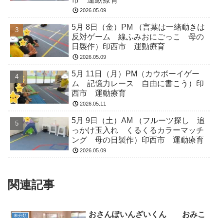
2026.05.09
5月 8日（金）PM （言葉は一緒動きは
反対ゲーム 線ふみおにごっこ 母の
日製作）印西市 運動療育
2026.05.09
5月 11日（月）PM（カウボーイゲー
ム 記憶力レース 自由に書こう）印
西市 運動療育
2026.05.11
5月 9日（土）AM （フルーツ探し 追
っかけ玉入れ くるくるカラーマッチ
ング 母の日製作）印西市 運動療育
2026.05.09
関連記事
おさんぽいんざいくん おみこ
未分類