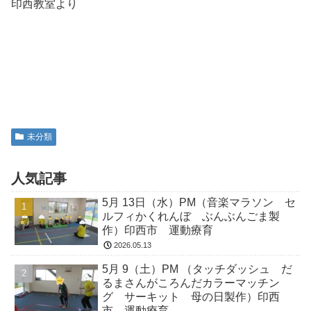
印西教室より
未分類
人気記事
5月 13日（水）PM（音楽マラソン セ
ルフィかくれんぼ ぶんぶんごま製
作）印西市 運動療育
2026.05.13
5月 9（土）PM （タッチダッシュ だ
るまさんがころんだカラーマッチン
グ サーキット 母の日製作）印西
市 運動療育