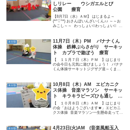
しリレー ウシガエルとび
公園 療育
【8月7日（水）ＡＭ】 はじまるよ～
(*^▽^*) おさんぽいんざいくん♪♪ ～～お
みこし～～ わっしょい❕❕わっしょい❕❕ か
にさん歩きで進むよ～✌(≧◇≦)✌ みんな率
先してお片付けをしてくれます(*^^*) ～～
絵カード～～【8月...
11月7日（木）PM バナナくん
未分類
体操 鉄棒ぶらさがり サーキッ
ト カプラで遊ぼう 療育
【 １１月７日（木）ＰＭ 】はじまり
の会今日も元気に遊びましょう！ バナナ
くん体操サーキットジグザグ道～くまさ
んのお散歩…クモの巣に気を付けて！ す
べり台シューッ！～おいもコロコロ～ 難
しいコーンの道も通れました。クモの巣
10月8日（木）AM エビカニク
未分類
も上手にくぐ...
ス体操 音楽マラソン サーキッ
ト キラキラビーズひも通し 療
育
【 １０月８日（木）ＡＭ 】はじまり
の会「おはようございます☀」エビカニ
クス体操 音楽マラソン一生懸命走ってい
ます💨 足を大きく広げて２色見事に入る
ことができたね✨ サーキットでこぼこ一
本橋揺れるから気を付けて～💦 風船をよ
4月23日(火)AM (音楽風船玉入
未分類