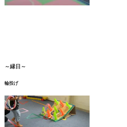
～縁日～
輪投げ