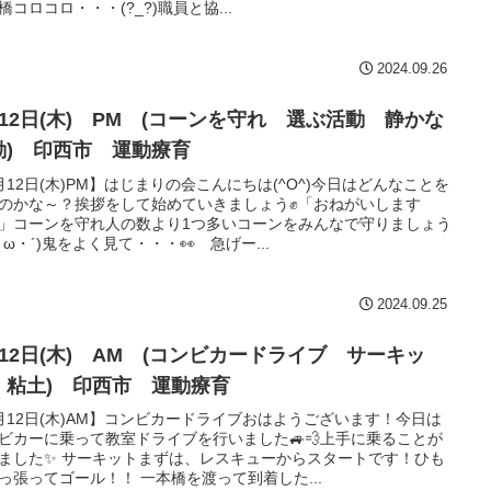
橋コロコロ・・・(?_?)職員と協...
2024.09.26
月12日(木) PM (コーンを守れ 選ぶ活動 静かな
動) 印西市 運動療育
月12日(木)PM】はじまりの会こんにちは(^O^)今日はどんなことを
のかな～？挨拶をして始めていきましょう✊「おねがいします
」コーンを守れ人の数より1つ多いコーンをみんなで守りましょう
・ω・´)鬼をよく見て・・・👀 急げー...
2024.09.25
月12日(木) AM (コンビカードライブ サーキッ
 粘土) 印西市 運動療育
月12日(木)AM】コンビカードライブおはようございます！今日は
ビカーに乗って教室ドライブを行いました🚙💨上手に乗ることが
ました✨ サーキットまずは、レスキューからスタートです！ひも
っ張ってゴール！！ 一本橋を渡って到着した...