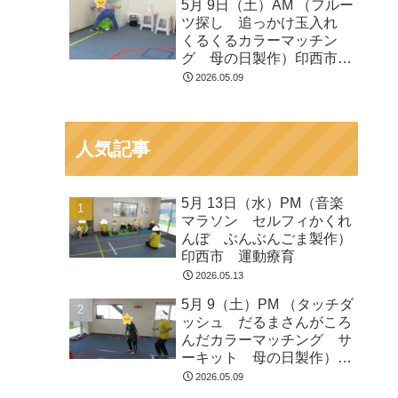
5月 9日（土）AM （フルー
ツ探し 追っかけ玉入れ
くるくるカラーマッチン
グ 母の日製作）印西市
運動療育
2026.05.09
人気記事
5月 13日（水）PM（音楽
マラソン セルフィかくれ
んぼ ぶんぶんごま製作）
印西市 運動療育
2026.05.13
5月 9（土）PM （タッチダ
ッシュ だるまさんがころ
んだカラーマッチング サ
ーキット 母の日製作）印
西市 運動療育
2026.05.09