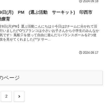
2024.09.18
月9日(月) PM (選ぶ活動 サーキット) 印西市
動療育
月9日(月)PM】選ぶ活動こんにちは☆今日は2チームに分かれて活
行いました(^O^)ブランコは小さいお子さんから小学生のみんなか
気です✨ 風船🎈を使って自由に遊んだりバランスボールを2つ使
技を見せてくれました(^^)/ サー...
2024.09.17
のページ
次
2
へ