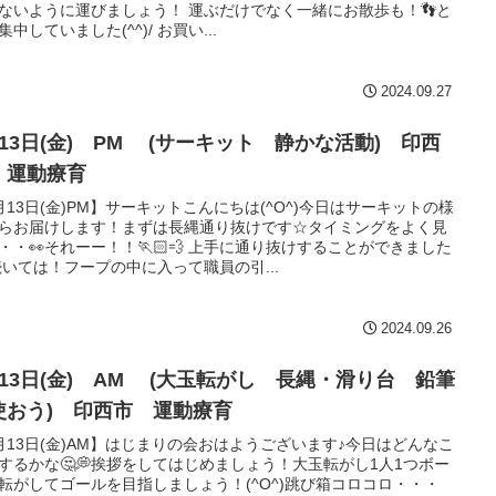
ないように運びましょう！ 運ぶだけでなく一緒にお散歩も！👣と
集中していました(^^)/ お買い...
2024.09.27
月13日(金) PM (サーキット 静かな活動) 印西
 運動療育
月13日(金)PM】サーキットこんにちは(^O^)今日はサーキットの様
らお届けします！まずは長縄通り抜けです☆タイミングをよく見
・・👀それーー！！🏃🏻💨 上手に通り抜けすることができました
 続いては！フープの中に入って職員の引...
2024.09.26
月13日(金) AM (大玉転がし 長縄・滑り台 鉛筆
使おう) 印西市 運動療育
月13日(金)AM】はじまりの会おはようございます♪今日はどんなこ
するかな🤔💭挨拶をしてはじめましょう！大玉転がし1人1つボー
転がしてゴールを目指しましょう！(^O^)跳び箱コロコロ・・・