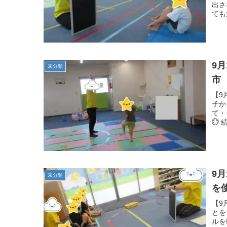
出さ
ても
9
未分類
市
【9
子か
て・
💮
9
未分類
を
【9
とを
ルを