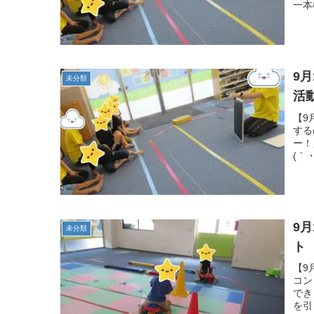
一本
9
未分類
活
【9
する
ー！
(｀
9
未分類
ト
【9
コン
でき
を引