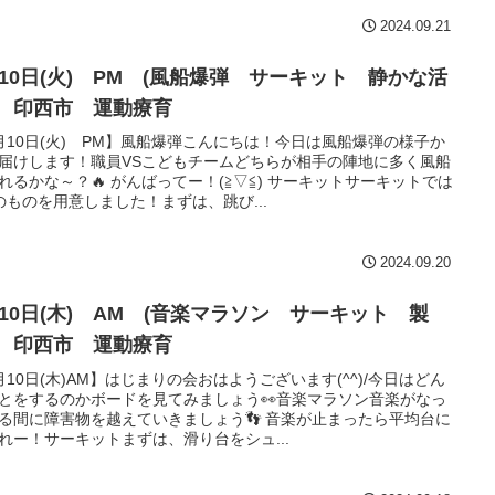
2024.09.21
月10日(火) PM (風船爆弾 サーキット 静かな活
) 印西市 運動療育
月10日(火) PM】風船爆弾こんにちは！今日は風船爆弾の様子か
届けします！職員VSこどもチームどちらが相手の陣地に多く風船
れるかな～？🔥 がんばってー！(≧▽≦) サーキットサーキットでは
のものを用意しました！まずは、跳び...
2024.09.20
月10日(木) AM (音楽マラソン サーキット 製
) 印西市 運動療育
月10日(木)AM】はじまりの会おはようございます(^^)/今日はどん
とをするのかボードを見てみましょう👀音楽マラソン音楽がなっ
る間に障害物を越えていきましょう👣 音楽が止まったら平均台に
れー！サーキットまずは、滑り台をシュ...