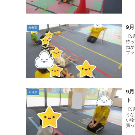
9
未分類
【9
待っ
ねが
ブラ
9
未分類
ト
【9
うな
い物
買っ