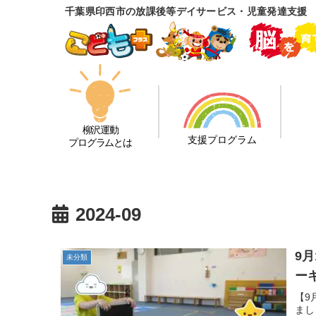
千葉県印西市の放課後等デイサービス・児童発達支援
柳沢運動
支援プログラム
プログラムとは
2024-09
9
未分類
ー
【9
まし