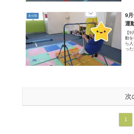
9
未分類
運
【9
動を
ら人
った
次
1