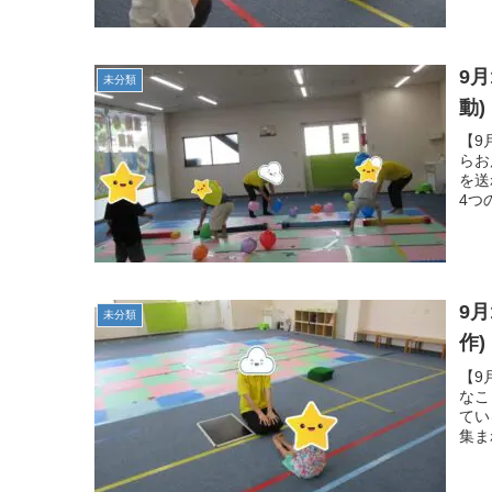
9
未分類
動
【9
らお
を送
4つ
9
未分類
作
【9
なこ
てい
集ま