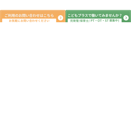
新着記事
5月 13日（水）PM（音楽マラソン セ
ルフィかくれんぼ ぶんぶんごま製
作）印西市 運動療育