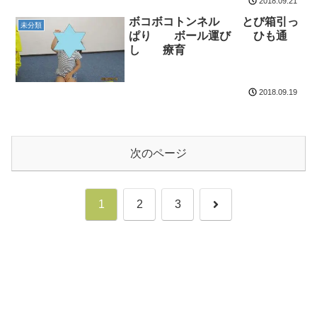
2018.09.21
ボコボコトンネル とび箱引っ
未分類
ぱり ボール運び ひも通
し 療育
2018.09.19
次のページ
次
1
2
3
へ