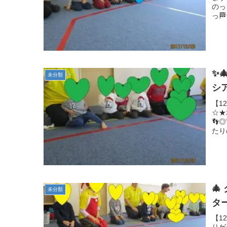
のっ
っ
✨
未分類
シ
【1
☆★
👣
たり

未分類
【1
りゲ