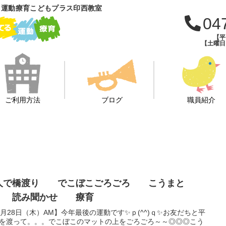
 運動療育こどもプラス印西教室
04
【平日
【土曜日・
ご利用方法
ブログ
職員紹介
人で橋渡り でこぼこごろごろ こうまと
 読み聞かせ 療育
2月28日（木）AM】今年最後の運動です✨ｐ(^^)ｑ✨お友だちと平
を渡って。。。でこぼこのマットの上をごろごろ～～◎◎◎こう