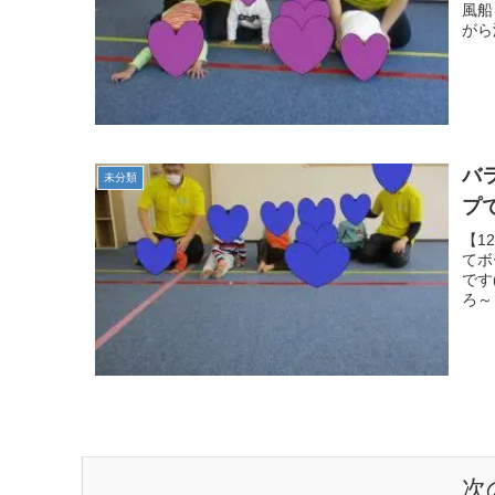
風船
がら
バ
未分類
プ
【1
てボ
です
ろ～
次