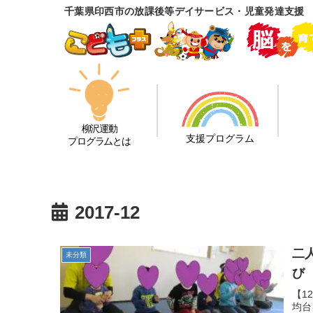
千葉県印西市の放課後等デイサービス・児童発達支援
柳沢運動
支援プログラム
プログラムとは
2017-12
二
未分類
び
【1
均台