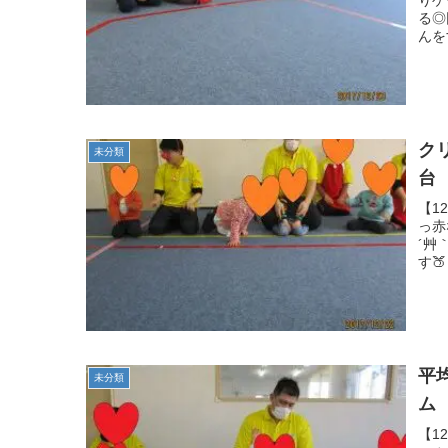
る◎
んを
ク
未分類
台
【1
っ赤
´艸
す🍑
平
未分類
ム
【1