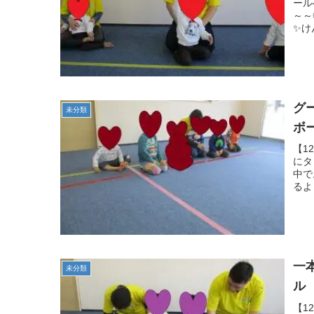
ール
～～
✨けん
グ
未分類
ボ
【1
にタ
中で
るよ
一
未分類
ル
【1