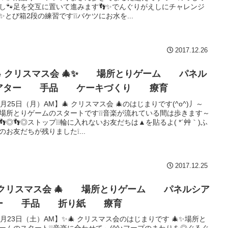
し🐾足を交互に置いて進みます👣✨でんぐりがえしにチャレンジ
✨とび箱2段の練習です❕❕バケツにお水を...
2017.12.26
🎄 クリスマス会 🎄✨ 場所とりゲーム パネル
アター 手品 ケーキづくり 療育
2月25日（月）AM】🎄 クリスマス会 🎄のはじまりです(^o^)丿～
場所とりゲームのスタートです❕❕音楽が流れている間は歩きます～
◎👣◎👣◎ストップ❕❕輪に入れないお友だちは▲を貼るよ( *´艸｀)ふ
のお友だちが残りました❕...
2017.12.25
 クリスマス会 🎄 場所とりゲーム パネルシア
ター 手品 折り紙 療育
2月23日（土）AM】✨🎄 クリスマス会のはじまりです 🎄✨場所と
ームのスタート❕❕音楽に合わせて～(^^♪フープのまわりを◎ぐるぐ