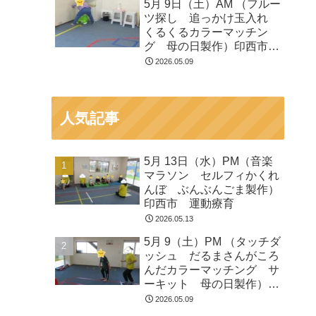
5月 9日（土）AM （フルー
ツ探し 追っかけ玉入れ
くるくるカラーマッチン
グ 母の日製作）印西市
運動療育
2026.05.09
人気記事
5月 13日（水）PM（音楽
マラソン セルフィかくれ
んぼ ぶんぶんごま製作）
印西市 運動療育
2026.05.13
5月 9（土）PM （タッチダ
ッシュ だるまさんがころ
んだカラーマッチング サ
ーキット 母の日製作）印
西市 運動療育
2026.05.09