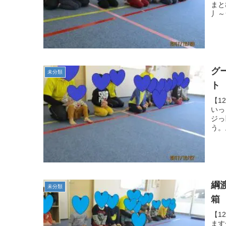
まと
丿～
グ
未分類
ト
【1
いっ
ジっ
う。。
綱
未分類
【1
ます