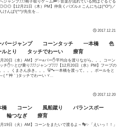
へジャンプ⤴⤴⤴椅子取りゲ～ム🏁✨音楽が流れている間はぐるぐる
◎◎◎【12月21日（木）PM】仲良くパズル♬こんにちは(^O^)／
けんぱ!(^^)!先生を...
2017.12.21
ーパージャンプ コーンタッチ 一本橋 色
ールとり タッチでわーい 療育
2月20日（水）AM】グー✊パー✋平均台を渡りながら。。。コーン
ッチ✋✨とび乗り⤴⤴⤴ジャンプ⤴⤴⤴【12月20日（水）PM】フープの
。。。くまさん歩き。。。🐻🐾一本橋を渡って。。。ボールをと
～( *´艸｀)タッチでわーいヾ...
2017.12.20
本橋 コーン 風船蹴り バランスボー
 輪つなぎ 療育
2月19日（火）AM】コーンをまたいで渡るよ～👣✨「えいっ！！」