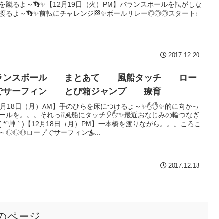
を蹴るよ～👣✨【12月19日（火）PM】バランスボールを転がしな
渡るよ～👣✨前転にチャレンジ🏁✨ボールリレー◎◎◎スタート❕
2017.12.20
ランスボール まとあて 風船タッチ ロー
でサーフィン とび箱ジャンプ 療育
2月18日（月）AM】手のひらを床につけるよ～✨✋✋✨的に向かっ
ールを。。。それっ❕❕風船にタッチ🎈✋✨最近おなじみの輪つなぎ
( *´艸｀)【12月18日（月）PM】一本橋を渡りながら。。。ころこ
～◎◎◎ロープでサーフィン🏄...
2017.12.18
のページ