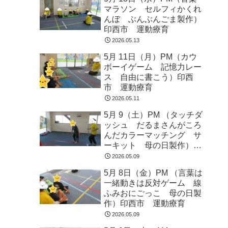
マラソン セルフィかくれ
んぼ ぶんぶんごま製作）
印西市 運動療育
2026.05.13
5月 11日（月）PM（カウ
ボーイゲーム 記憶力レー
ス 自由に書こう）印西
市 運動療育
2026.05.11
5月 9（土）PM （タッチダ
ッシュ だるまさんがころ
んだカラーマッチング サ
ーキット 母の日製作）印
西市 運動療育
2026.05.09
5月 8日（金）PM （言葉は
一緒動きは反対ゲーム 線
ふみおにごっこ 母の日製
作）印西市 運動療育
2026.05.09