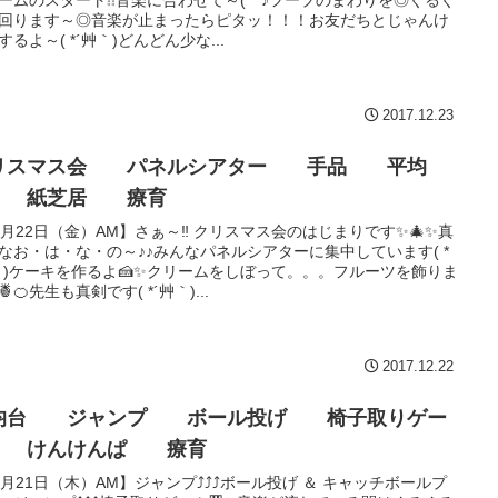
回ります～◎音楽が止まったらピタッ！！！お友だちとじゃんけ
するよ～( *´艸｀)どんどん少な...
2017.12.23
リスマス会 パネルシアター 手品 平均
 紙芝居 療育
2月22日（金）AM】さぁ～‼ クリスマス会のはじまりです✨🎄✨真
なお・は・な・の～♪♪みんなパネルシアターに集中しています( *
｀)ケーキを作るよ🍰✨クリームをしぼって。。。フルーツを飾りま
🍍🍊先生も真剣です( *´艸｀)...
2017.12.22
均台 ジャンプ ボール投げ 椅子取りゲー
 けんけんぱ 療育
2月21日（木）AM】ジャンプ⤴⤴⤴ボール投げ ＆ キャッチボールプ