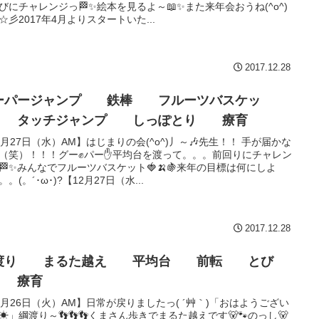
びにチャレンジっ🏁✨絵本を見るよ～📖✨また来年会おうね(^o^)
☆彡2017年4月よりスタートいた...
2017.12.28
ーパージャンプ 鉄棒 フルーツバスケッ
 タッチジャンプ しっぽとり 療育
2月27日（水）AM】はじまりの会(^o^)丿～🎶先生！！ 手が届かな
（笑）！！！グー✊パー✋平均台を渡って。。。前回りにチャレン
🏁✨みんなでフルーツバスケット🍓🍌🍇来年の目標は何にしよ
。(。´･ω･)?【12月27日（水...
2017.12.28
渡り まるた越え 平均台 前転 とび
箱 療育
2月26日（火）AM】日常が戻りましたっ( ´艸｀)「おはようござい
☀」綱渡り～👣👣👣くまさん歩きでまるた越えです🐻🐾のっし🐻