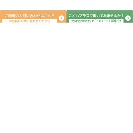
新着記事
5月 13日（水）PM（音楽マラソン セ
ルフィかくれんぼ ぶんぶんごま製
作）印西市 運動療育