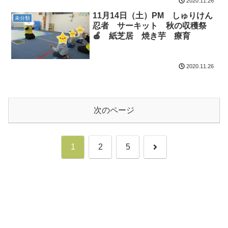
2020.11.26
11月14日（土）PM しゅりけん
未分類
忍者 サーキット 秋の収穫祭
🍎 紙芝居 焼き芋 療育
2020.11.26
次のページ
次
1
2
5
へ