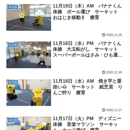
11月19日（木）AM バナナくん
未分類
体操 ボール運び サーキット
おはじき移動🥄 療育
2020.11.28
11月18日（水）PM バナナくん
未分類
体操 大玉転がし サーキット
スーパーボールはさみ・ひも通
し 療育
2020.11.28
11月18日（水）AM 焼き芋と栗
未分類
拾い🌰 サーキット 紙芝居 り
んご狩り 療育
2020.11.27
11月17日（火）PM ディズニー
未分類
体操 音楽マラソン サーキッ