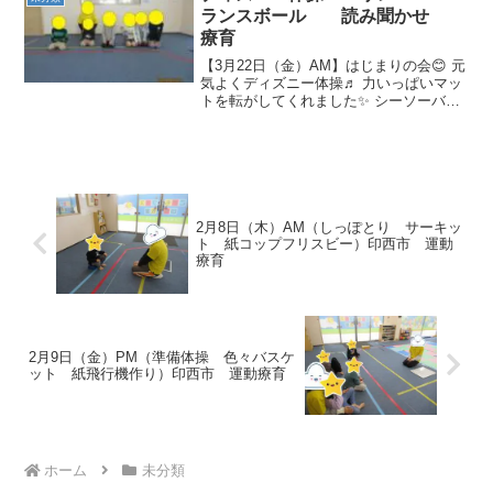
ランスボール 読み聞かせ
療育
【3月22日（金）AM】はじまりの会😊 元
気よくディズニー体操♬ 力いっぱいマッ
トを転がしてくれました✨ シーソーバラ
ンス！！上手ですね(*^_^*) リレー☆とっ
ても盛り上がりました！！ 今日が最後の
お友達✨また、遊びにきてね(*´ω｀*...
2月8日（木）AM（しっぽとり サーキッ
ト 紙コップフリスビー）印西市 運動
療育
2月9日（金）PM（準備体操 色々バスケ
ット 紙飛行機作り）印西市 運動療育
ホーム
未分類