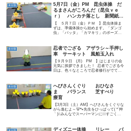
5月7日（金）PM 昆虫体操 だ
未分類
るまさんがころんだ（昆虫ｖｅ
ｒ） ハンカチ落とし 新聞紙遊
び 療育
【 ５月７日（金）ＰＭ 】昆虫体操ま
ずは、準備体操から始めます。「ダンゴ
虫」「バッタ」「カマキリ」のポーズを
して体を動かしました🐛 だるまさんがこ
ろんだ（昆虫バージョン）昆虫のポーズ
をしてストップします。カマキリのポー
忍者でござる アザラシ～手押し
未分類
ズ、カッコいいね(*...
車 サーキット 風船玉入れ
【９月９日 (月) PM 】はじまりの会
元気に挨拶できました！ 忍者でござる今
日は、色々なところで忍者修行がでてき
ます！最初は体操です。石に変身‼ くす
ぐっても動かないかな⁉ 今度は壁に変
身！押されても平気だよ！ アザラシ～手
へびさんくぐり おひなさ
未分類
押し車ス...
ま バランス 芝すべり
療育
【3月3日（土）AM】へびさんをくぐりな
がら進むよ～🐻🐾先生をひっぱって( *´艸
｀)❕❕みんなでスーパーマンに❕❕❕すごくデ
コボコしています。。。( ´艸｀)みんな転
びそうになりながら。。。( *´艸｀)本日も
おひなさま見学へ✨🎎✨土曜日...
ディズニー体操 リレー バ
未分類