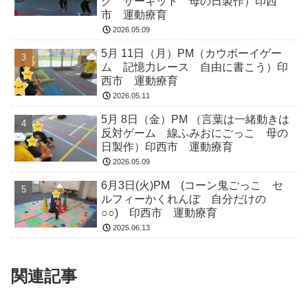
グ サーキット 母の日製作）印西
市 運動療育
2026.05.09
5月 11日（月）PM（カウボーイゲー
ム 記憶力レース 自由に書こう）印
西市 運動療育
2026.05.11
5月 8日（金）PM （言葉は一緒動きは
反対ゲーム 線ふみおにごっこ 母の
日製作）印西市 運動療育
2026.05.09
6月3日(火)PM (コーン鬼ごっこ セ
ルフィーかくれんぼ 自分だけの
○○) 印西市 運動療育
2025.06.13
関連記事