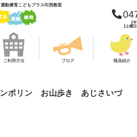
 運動療育こどもプラス印西教室
04
【平日
【土曜日・
ご利用方法
ブログ
職員紹介
トランポリン お山歩き あじさいづ