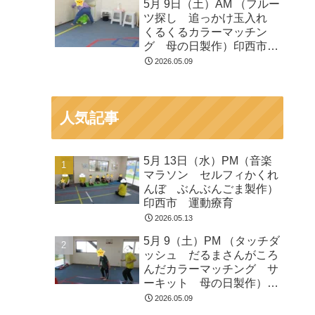
5月 9日（土）AM （フルー
ツ探し 追っかけ玉入れ
くるくるカラーマッチン
グ 母の日製作）印西市
運動療育
2026.05.09
人気記事
5月 13日（水）PM（音楽
マラソン セルフィかくれ
んぼ ぶんぶんごま製作）
印西市 運動療育
2026.05.13
5月 9（土）PM （タッチダ
ッシュ だるまさんがころ
んだカラーマッチング サ
ーキット 母の日製作）印
西市 運動療育
2026.05.09