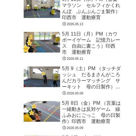
マラソン セルフィかくれ
んぼ ぶんぶんごま製作）
印西市 運動療育
2026.05.13
5月 11日（月）PM（カウ
ボーイゲーム 記憶力レー
ス 自由に書こう）印西
市 運動療育
2026.05.11
5月 9（土）PM （タッチダ
ッシュ だるまさんがころ
んだカラーマッチング サ
ーキット 母の日製作）印
西市 運動療育
2026.05.09
5月 8日（金）PM （言葉は
一緒動きは反対ゲーム 線
ふみおにごっこ 母の日製
作）印西市 運動療育
2026.05.09