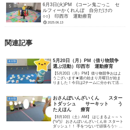
6月3日(火)PM (コーン鬼ごっこ セ
ルフィーかくれんぼ 自分だけの
○○) 印西市 運動療育
2025.06.13
関連記事
5月20日（月）PM（借り物競争
未分類
選ぶ活動）印西市 運動療育
【5月20日（月）PM】借り物競争おはよ
うございます☀週の始まり月曜日が始ま
りました！今日は2チームに分かれて活動
します。こちらはお買い物ゲーム中です
👜一本橋を渡った先には、事前に言われ
たお題の答えを探します🔍 選ぶ活動（フ
おさんぽいんざいくん スター
未分類
リスビー・跳箱・...
トダッシュ サーキット う
たえほん 療育
【8月10日（土）AM】 はじまるよ～～ヽ
(^o^)丿 おさんぽいんざいくん🌼 スタート
ダッシュ！！ 手をつないで頑張ろう✨ サ