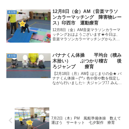
ーキット！！！みんな集中して見ていま
す✨
12月8日（金）AM（音楽マラソ
未分類
ンカラーマッチング 障害物レー
ス）印西市 運動療育
12月8日（金）AM音楽マラソンカラーマ
ッチングおはようございます☀今日は、
音楽マラソンカラーマッチングからスタ
ートです✨音楽が鳴っている間は障害物
を越えていきます！まずは、とび箱です
👣 次は・・・イテテでこぼこ道を進み
バナナくん体操 平均台（積み
未分類
ます！おっ！音が...
木拾い） ぶつかり稽古 後
ろジャンプ 療育
【2月18日（月）AM】はじまりの会★ バ
ナナくん体操～(^^♪ 色や形や数を指定し
ながら行いました✨ 大ジャンプ⤴⤴ みんな
とても上手にシュートしていました(*´▽
｀*) 最後は積み木で遊びました(*^_^*)【2
月18日（月）PM】 は...
7月2日（木）PM 風船準備体操 数えて
運ぼう サーキット 七夕製作 療育