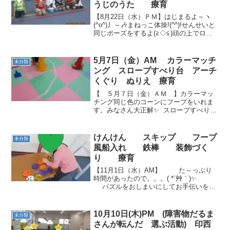
うじのうた 療育
【8月22日（水）ＰＭ】はじまるよ～ヽ
(^o^)丿～🎶まねっこ体操!(^^)!せんせいと
同じポーズをするよ(≧◇≦)頭の上でロケ
ットをつくって。。。ドカーンっ🚀✨✨✨
最後はくまさん歩きで戻ります🐾🐻🐾🐻
🐾カエルジャンプ🐸✨ゲロゲロ🐸✨ぴょ
5月7日（金）AM カラーマッチ
未分類
ー...
ング スロープすべり台 アーチ
くぐり ぬりえ 療育
【 ５月７日（金）ＡＭ 】カラーマッ
チング同じ色のコーンにフープをいれま
す。みなさん大正解✨ スロープすべり台
クマさん歩きで坂道を登ります。しっか
り手をついてね!(^^)! アーチくぐり足
元・頭上に気をつけながら進みます。 ぬ
けんけん スキップ フープ
未分類
りえばな...
風船入れ 鉄棒 装飾づく
り 療育
【11月1日（水）AM】 た～っぷり
時間があったので。。。( *´艸｀)✨
パズルをおしまいにしてお手伝いをし
てくれました(*^▽^*) さあ！はじ
めよう(^o^)丿🎶 けんけ
ん。。。👣✨ ス...
10月10日(木)PM (障害物だるま
未分類
さんが転んだ 選ぶ活動) 印西