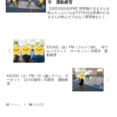
市 運動療育
【10月10日(木)PM】障害物だるまさんが
転んだこんにちは(^O^)今日は普通のだる
まさんが転んだではなく障害物をたくさ
ん置いて行いました👣前に進むのが難し
いですがとても楽しそうでした(≧▽≦) 選
ぶ活動ブランコゆらゆら～とても楽しそ
うで...
6月14日（金）PM（フルーツ探し 何で
もバスケット サーキット）印西市 運
動療育
6月15日（土）PM（引っ越しゲーム サ
ーキット 父の日製作）印西市 運動療
育
ホーム
未分類