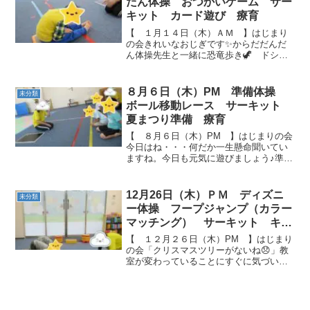
だん体操 おつかいゲーム サー
キット カード遊び 療育
【 １月１４日（木）ＡＭ 】はじまり
の会きれいなおじぎです✨からだだんだ
ん体操先生と一緒に恐竜歩き🦖 ドシ
ン、ドシン！！ おつかいゲームクマさん
歩きでフープをくぐります。 何のおつか
いを頼まれたのかな❓ 両手にたくさん抱
８月６日（木）PM 準備体操
未分類
えて、おつかい...
ボール移動レース サーキット
夏まつり準備 療育
【 ８月６日（木）PM 】はじまりの会
今日はね・・・何だか一生懸命聞いてい
ますね。今日も元気に遊びましょう♪準備
体操（平均台を使って）乗ったり降りた
り踏み台昇降みたいですね。右側は、見
ていてきつそうです💦 立位体前屈のイ
12月26日（木）ＰＭ ディズニ
未分類
メージかな。 ジャ...
ー体操 フープジャンプ（カラー
マッチング） サーキット キラ
キラボールで遊ぼう 療育
【 １２月２６日（木）PM 】はじまり
の会「クリスマスツリーがないね😞」教
室が変わっていることにすぐに気づいて
くれました。ちょっとさみしかったのか
な💦でも今日も元気にはじめようね‼ディ
ズニー体操 フープジャンプ（カラーマッ
チング）「あか‼...