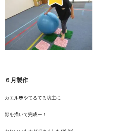
６月製作
カエル🐸やてるてる坊主に
顔を描いて完成ー！