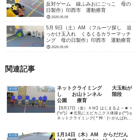
反対ゲーム 線ふみおにごっこ 母の
日製作）印西市 運動療育
2026.05.09
5月 9日（土）AM （フルーツ探し 追
っかけ玉入れ くるくるカラーマッチ
ング 母の日製作）印西市 運動療育
2026.05.09
関連記事
ネットクライミング 大玉転が
未分類
し お山トンネル 階段
公園 療育
【8月17日（金）ＡＭ】はじまるよ～☀ヽ
(^o^)丿☀元気にエビカニクス体操ｐ(^^)ｑ
ネットクライミング( *´艸｀)✨がんばれ～
🏁✨ガタガタ道を渡って。。。シュ～☆
彡大玉転がし～～◎◎◎【8月17日（金）
ＰＭ】姿勢がすばらしいです( *...
1月14日（木）AM からだだん
未分類