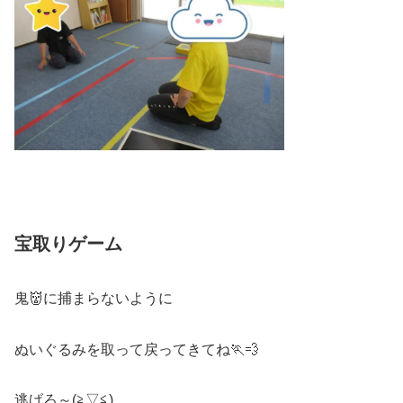
宝取りゲーム
鬼👹に捕まらないように
ぬいぐるみを取って戻ってきてね🏃💨
逃げろ～(≧▽≦)