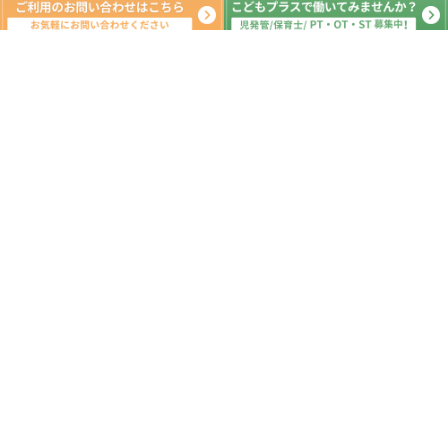
新着記事
5月 13日（水）PM（音楽マラソン セ
ルフィかくれんぼ ぶんぶんごま製
作）印西市 運動療育
2026.05.13
5月 11日（月）PM（カウボーイゲー