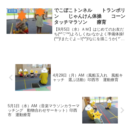
さ！！ボールを真ん中に左右上下に跳び
越えるよ～ かかしバランスとても上手
でこぼこトンネル トランポリ
未分類
👏 サーキットコー...
ン じゃんけん体操 コーン
タッチマラソン 療育
【9月5日（水）ＡＭ】はじめてのお友だ
ち(*^▽^*)よろしくね♪なかよく準備体操!
(^^)!またぐよ～!(^^)!なにを描こうか( *´艸
｀)【9月5日（水）ＰＭ】じゃんけん体操
✊✌✋ジャンプ⤴⤴⤴ジャンプ⤴⤴⤴ジャンプ
⤴⤴⤴みんなで並ん...
4月29日（月）AM（風船玉入れ 風船キ
ャッチ 選ぶ活動）印西市 運動療育
5月1日（水）AM（音楽マラソンカラーマ
ッチング 動物合わせサーキット）印西
市 運動療育