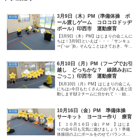
3月9日（木）PM（準備体操 ボ
未分類
ール渡しゲーム コロコロドッヂ
ボール）印西市 運動療育
【3月9日（木）PM】はじまりの会こんに
ちは！3月9日といえば・・・「サンキュ
ー(`･ω･´)b」そんなことはさておき、午後
も楽しみましょう♪準備体操しっかり準備
体操をして、ケガをしないようにしっか
りと筋肉を伸ばしておきましょう！ 背中
6月10日（月）PM（フープでお引
未分類
を...
越し どっちかな？ 線踏みおに
ごっこ）印西市 運動療育
【6月10日（月）PM】はじまりの会こん
にちは♪今日もたくさんのお子さん達と活
動します🙌２チームに分かれて・・始め
ましょう(≧▽≦)フープでお引越しフープ
を移動させながらマットまで向かいます
💦よいしょ！よいしょ！ 線踏みおにごっ
10月16日（金）PM 準備体操
未分類
こ床に貼って...
サーキット ヨーヨー作り 療育
【 １０月１６日（金）ＰＭ 】はじま
りの会今日も元気に遊びましょう！準備
体操頭の上にボールをのせてバランスを
とります。 すごい、身体の柔らか