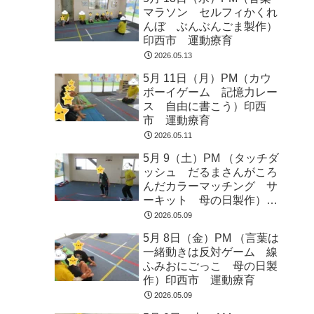
マラソン セルフィかくれ
んぼ ぶんぶんごま製作）
印西市 運動療育
2026.05.13
5月 11日（月）PM（カウ
ボーイゲーム 記憶力レー
ス 自由に書こう）印西
市 運動療育
2026.05.11
5月 9（土）PM （タッチダ
ッシュ だるまさんがころ
んだカラーマッチング サ
ーキット 母の日製作）印
西市 運動療育
2026.05.09
5月 8日（金）PM （言葉は
一緒動きは反対ゲーム 線
ふみおにごっこ 母の日製
作）印西市 運動療育
2026.05.09