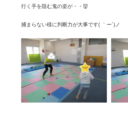
行く手を阻む鬼の姿が・・👹
捕まらない様に判断力が大事です( ｀ー´)ノ