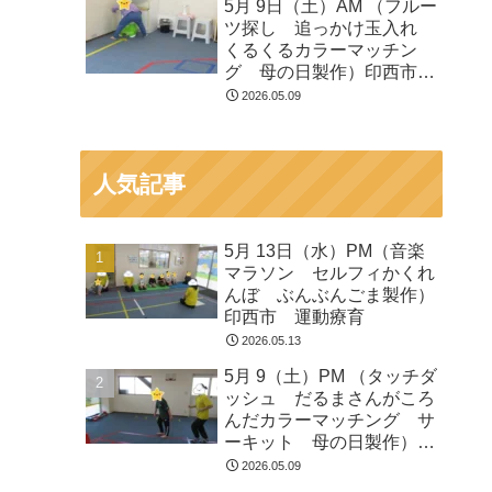
5月 9日（土）AM （フルー
ツ探し 追っかけ玉入れ
くるくるカラーマッチン
グ 母の日製作）印西市
運動療育
2026.05.09
人気記事
5月 13日（水）PM（音楽
マラソン セルフィかくれ
んぼ ぶんぶんごま製作）
印西市 運動療育
2026.05.13
5月 9（土）PM （タッチダ
ッシュ だるまさんがころ
んだカラーマッチング サ
ーキット 母の日製作）印
西市 運動療育
2026.05.09