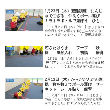
1月23日（木）避難訓練 にんじ
未分類
ゃでござる 仲良くボール運び
キラキラボトルで遊ぼう ひも通
し 療育
【 １月２３日（木）PM 】はじまりの
会今日も冷たい雨ですね(;_:)みなさんき
ちんと挨拶できまたよ！！ 避難訓練避難
訓練の大切なお話、真剣に聞いています
ね。「お・か・し・も」自分の大切な命
を守ることです。しっかり訓練しましょ
逆さたけうま フープ 鉄
未分類
う！ もし...
棒 風船入れ 初詣 療育
【1月6日（土）AM】お久しぶりです( *
´艸｀)アシカさん！と思ったらそのまま移
動。。。！！くまさん歩き🐻🐾逆さたけ
うまにチャレンジ🏁✨初詣へ(^o^)丿✨先
生のお手本を見て。。。👀✨🎶 シャンシ
ャン 🎶みんな上手です👏✨【1月6日
2月13日（木）からだだんだん体
未分類
（土）...
操 数を数えてボール運び サー
キット シール貼り 療育
【 ２月１３日（木）ＰＭ 】はじまり
の会「こんにちは！」元気な挨拶と返事
ができました。(^O^)／からだ☆だんだん
体操トントントンと体を叩いたり忍者に