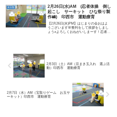
変身したり…今日も元気いっぱい体操で
きましたね。 数を数えてボールを運ぼ
2月26日(水)AM (忍者体操 倒し
未分類
う！数字カードで...
起こし サーキット ひな祭り製
作🎎) 印西市 運動療育
【2月26日(水)PM】はじまりの会おはよ
うございます🌸整列をして挨拶をしまし
ょう✊よろしくおねがいしまーす！忍者体
操剣が下にきたらジャンプッ！すごい👏
上手に跳ぶことができました(^O^) 今度は
上を通りますよ～！危ない！しゃがん
で！倒し起...
2月3日（土）AM（豆まき玉入れ 選ぶ活
動）印西市 運動療育
2月7日（水）AM（宝取りゲーム お玉サ
ーキット）印西市 運動療育