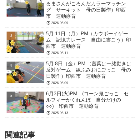
るまさんがころんだカラーマッチン
グ サーキット 母の日製作）印西
市 運動療育
2026.05.09
5月 11日（月）PM（カウボーイゲー
ム 記憶力レース 自由に書こう）印
西市 運動療育
2026.05.11
5月 8日（金）PM （言葉は一緒動きは
反対ゲーム 線ふみおにごっこ 母の
日製作）印西市 運動療育
2026.05.09
6月3日(火)PM (コーン鬼ごっこ セ
ルフィーかくれんぼ 自分だけの
○○) 印西市 運動療育
2025.06.13
関連記事