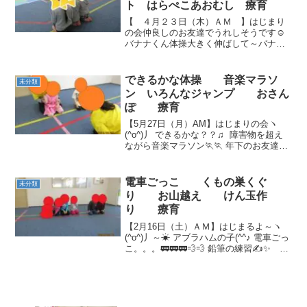
ト はらぺこあおむし 療育
【 ４月２３日（木）ＡＭ 】はじまり
の会仲良しのお友達でうれしそうです☺
バナナくん体操大きく伸ばして～バナナ
のポーズ🍌 音楽マラソンリクエストにお
応えして、「アンパンマン」の曲に合わ
せて走りました！！ 音楽が止まったらピ
できるかな体操 音楽マラソ
未分類
タッ。 平均台に...
ン いろんなジャンプ おさん
ぽ 療育
【5月27日（月）AM】はじまりの会ヽ
(^o^)丿 できるかな？？♫ 障害物を超え
ながら音楽マラソン🏃🏃 年下のお友達の
手を引いて一緒にマラソン🏃🏃優しいお
兄さんですね(*´▽｀*)次は何かな？？？じ
っくりお手本を見ています✨ サーキッ
電車ごっこ くもの巣くぐ
未分類
ト...
り お山越え けん玉作
り 療育
【2月16日（土）ＡＭ】はじまるよ～ヽ
(^o^)丿～☀ アブラハムの子(^^♪ 電車ごっ
こ。。。🚃🚃🚃💨💨 鉛筆の練習✍✨ み
んな真剣( *´艸｀)❕❕❕【2月16日（土）Ｐ
Ｍ】こんにちは☼(*^▽^*)☼ エビカニクス
体操～✌(≧◇≦)✌...