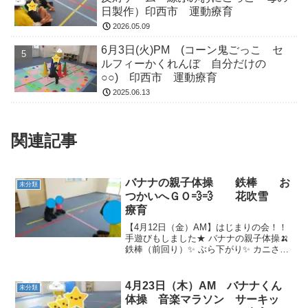
日製作）印西市 運動療育
2026.05.09
6月3日(火)PM (コーン鬼ごっこ セ
ルフィーかくれんぼ 自分だけの
○○) 印西市 運動療育
2025.06.13
関連記事
バナナの親子体操 鉄棒 お
未分類
つかいへＧＯ💨💨 花吹雪
療育
【4月12日（金）AM】はじまりの会！！
手遊びもしました★ バナナの親子体操🍌
鉄棒（前回り）✨ ぶら下がり✨ カニさん
歩きやクネクネ道も歩きました(*´▽｀*)
みんなでバスの運転手さんになってみま
した🚌楽しかったね(*´▽｀*) シール...
4月23日（木）AM バナナくん
未分類
体操 音楽マラソン サーキッ