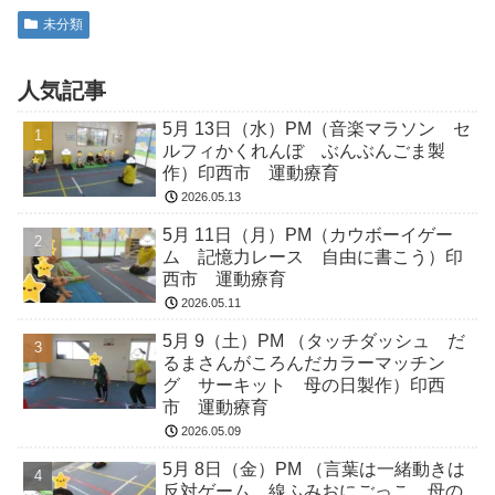
未分類
人気記事
5月 13日（水）PM（音楽マラソン セ
ルフィかくれんぼ ぶんぶんごま製
作）印西市 運動療育
2026.05.13
5月 11日（月）PM（カウボーイゲー
ム 記憶力レース 自由に書こう）印
西市 運動療育
2026.05.11
5月 9（土）PM （タッチダッシュ だ
るまさんがころんだカラーマッチン
グ サーキット 母の日製作）印西
市 運動療育
2026.05.09
5月 8日（金）PM （言葉は一緒動きは
反対ゲーム 線ふみおにごっこ 母の