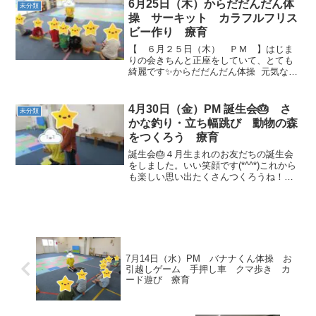
な？？ 考えています。 ・トンネル ・
6月25日（木）からだだんだん体
未分類
飛び石渡りでこ...
操 サーキット カラフルフリス
ビー作り 療育
【 ６月２５日（木） ＰＭ 】はじま
りの会きちんと正座をしていて、とても
綺麗です✨からだだんだん体操 元気なマ
ンモスたちがいっぱい(^^♪ サーキットウ
シガエル跳び フープくぐり トラン
ポリンジャンプフープの中に両足入れ...
4月30日（金）PM 誕生会🎂 さ
未分類
かな釣り・立ち幅跳び 動物の森
をつくろう 療育
誕生会🎂４月生まれのお友だちの誕生会
をしました。いい笑顔です(*^^*)これから
も楽しい思い出たくさんつくろうね！！
【 ４月３０日（金）ＰＭ 】はじまり
の会こんにちは☀ 元気に遊ぼう！！さ
かな釣りおいしそうな魚がたくさん
(*^▽^*) ...
7月14日（水）PM バナナくん体操 お
引越しゲーム 手押し車 クマ歩き カ
ード遊び 療育