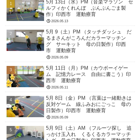
5月 13日（水）PM（音楽マラソン セ
ルフィかくれんぼ ぶんぶんごま製
作）印西市 運動療育
2026.05.13
5月 9（土）PM （タッチダッシュ だ
るまさんがころんだカラーマッチン
グ サーキット 母の日製作）印西
市 運動療育
2026.05.09
5月 11日（月）PM（カウボーイゲー
ム 記憶力レース 自由に書こう）印
西市 運動療育
2026.05.11
5月 8日（金）PM （言葉は一緒動きは
反対ゲーム 線ふみおにごっこ 母の
日製作）印西市 運動療育
2026.05.09
5月 9日（土）AM （フルーツ探し 追
っかけ玉入れ くるくるカラーマッチ