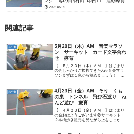
ング 母の日製作）印西市 運動療育
2026.05.09
関連記事
5月20日（木）AM 音楽マラソ
未分類
ン サーキット カード文字合わ
せ 療育
【 ５月２０日（木）ＡＭ 】はじまり
の会しっかりご挨拶できたね✨音楽マラ
ソンまずは１色から始めましょう！ Ｓ
ＴＡＲＴ👍 なんと、４色全部です💦自分
でフープを手繰り寄せて見事入ることが
できました！！サーキット横向きくまさ
4月23日（金）AM そり くも
未分類
ん、手をしっかりつい...
の巣 トンネル 飛び石渡り ね
んど遊び 療育
【 ４月２３日（金）ＡＭ 】はじまり
の会おはようございます😊サーキット・
２本橋歩き足元を見ながら上をしっかり
見てください。アーチをくぐります！ ・
そり ・くもの巣どうやって出ようか