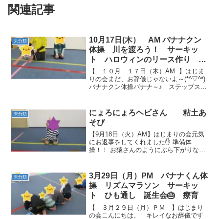
関連記事
10月17日(木） AM バナナクン
未分類
体操 川を渡ろう！ サーキッ
ト ハロウィンのリース作り 療
育
【 １０月 １７日（木）AM 】はじま
りの会まだ、お辞儀じゃないよ～(*^▽^*)
バナナクン体操バナナ～♪ ステップステ
ップ🎶 楽しそう。(*^▽^*) 川を渡ろ
う！落ちないように・・・上手に歩いて
ますね！ 一本橋も、落ちなかったね！...
にょろにょろヘビさん 粘土あ
未分類
そび
【9月18日（火）AM】はじまりの会元気
にお返事をしてくれました✋ 準備体
操！！ お猿さんのようにぶら下がりなが
らキック！！！何度も挑戦してくれまし
た(*´▽｀*) にょろにょろヘビさん🐍 サー
キット１周目！！ サーキット２周目！！
3月29日（月）PM バナナくん体
未分類
大きなボ...
操 リズムマラソン サーキッ
ト ひも通し 誕生会🎂 療育
【 ３月２９日（月）ＰＭ 】はじまり
の会こんにちは。 キレイなお辞儀です