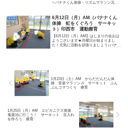
✨バナナくん体操・リズムマラソン元気
に踊った後は、リズムに合わせて走った
り歩いたり・・♪ サーキット・立ち幅跳
び ・ロープクマさん歩きせまいせま
6月12日（月）AM（バナナくん
未分類
いロープの道...
体操 虹をくぐろう サーキッ
ト）印西市 運動療育
【6月12日（月）AM】はじまりの会おは
ようございます☀月曜日が始まりまし
た！元気に活動を頑張りましょう♪バナナ
くん体操バナナ～🍌のリズムに合わせ
て、楽しく体操をしましたヽ(^o^)丿虹を
くぐろう七色の虹を駆け抜けましょう🌈
上に上がった...
1月23日（土）AM からだだんだん体
操 音楽マラソン🎶 サーキット ぶん
ぶんコマつくり 療育
1月25日（月）AM エビカニクス体操
鬼退治に行こう！ サーキット 豆入れ
を作ろう 療育