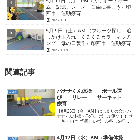
5月 11日（月）PM（カウボーイゲー
ム 記憶力レース 自由に書こう）印
西市 運動療育
2026.05.11
5月 9日（土）AM （フルーツ探し 追
っかけ玉入れ くるくるカラーマッチ
ング 母の日製作）印西市 運動療育
2026.05.09
関連記事
バナナくん体操 ボール運
未分類
び リレー サーキット
療育
【8月23日（金）AM】はじまりの会✨ バ
ナナくん体操ヽ(^o^)丿 ボール運び！！ サ
ーキット(*^_^*)難しいボール移しを行い
ました！！ 食べ物を探しに行こう✨帰り
の会！！！
4月12日（水）AM（準備体操
未分類