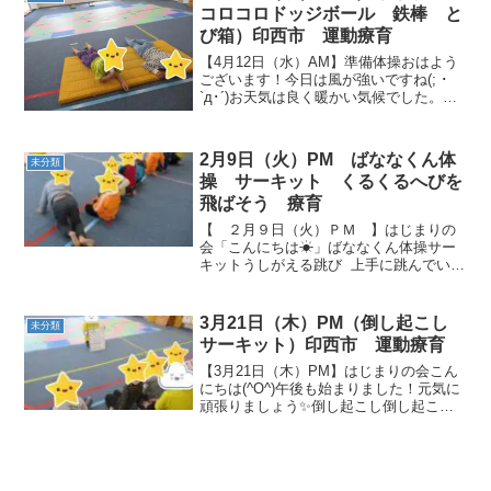
コロコロドッジボール 鉄棒 と
び箱）印西市 運動療育
【4月12日（水）AM】準備体操おはよう
ございます！今日は風が強いですね(; ･
`д･´)お天気は良く暖かい気候でした。印
西市周辺の学校や幼稚園では、入学式や
入園式という所も多いのではないでしょ
うか！ワクワクドキドキ！友だち100人で
2月9日（火）PM ばななくん体
未分類
きるか...
操 サーキット くるくるへびを
飛ばそう 療育
【 ２月９日（火）ＰＭ 】はじまりの
会「こんにちは☀」ばななくん体操サー
キットうしがえる跳び 上手に跳んでいた
ね！！ とび箱しっかり手をついて跳ん
でいます🎶 けんけんぱ くるくるへ
びを飛ばそうはさみでちょきちょき...
3月21日（木）PM（倒し起こし
未分類
サーキット）印西市 運動療育
【3月21日（木）PM】はじまりの会こん
にちは(^O^)午後も始まりました！元気に
頑張りましょう✨倒し起こし倒し起こし
では、毎度白熱した戦いが繰り広げられ
ています！職員もお子さんも、終わった
後は・・汗が止まりません💦サーキット
跳び箱ジャンプ...