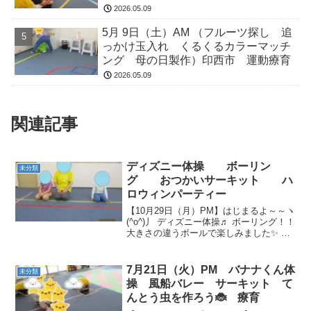
2026.05.09
5月 9日（土）AM （フルーツ探し 追
っかけ玉入れ くるくるカラーマッチ
ング 母の日製作）印西市 運動療育
2026.05.09
関連記事
ディズニー体操 ボーリン
未分類
グ おつかいサーキット ハ
ロウィンパーティー
【10月29日（月）PM】はじまるよ～～ヽ
(^o^)丿 ディズニー体操♬ ボーリング！！
大きさの違うボールで楽しみました✨ で
こぼこ道とイガイガ道を組み合わせまし
た！！バランスをとりながらくまさん歩
き🐻 おつかいサーキット(*^_^*)帽子...
7月21日（火）PM バナナくん体
未分類
操 風船バレー サーキット て
んとう虫を作ろう🐞 療育