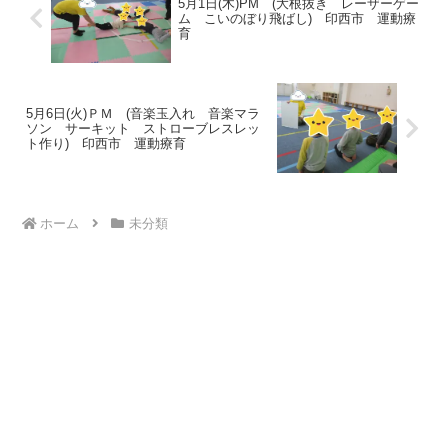
5月1日(木)PM (大根抜き レーザーゲー
ム こいのぼり飛ばし) 印西市 運動療
育
5月6日(火)ＰＭ (音楽玉入れ 音楽マラ
ソン サーキット ストローブレスレッ
ト作り) 印西市 運動療育
ホーム
未分類