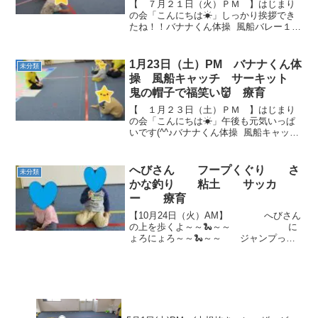
【 ７月２１日（火）ＰＭ 】はじまり
の会「こんにちは☀」しっかり挨拶でき
たね！！バナナくん体操 風船バレー１対
１で勝負です！風船を落とさないように
頑張ってください。 風船をよく見て打っ
ているね(^^♪楽しそうです♬ ２対２で
1月23日（土）PM バナナくん体
未分類
す。 先生...
操 風船キャッチ サーキット
鬼の帽子で福笑い👹 療育
【 １月２３日（土）ＰＭ 】はじまり
の会「こんにちは☀」午後も元気いっぱ
いです(^^♪バナナくん体操 風船キャッチ
袋を持って、風船をキャッチします！
次々に風船が飛んできて大変💦頑張
れ！！ サーキットコーン避けくまさん歩
へびさん フープくぐり さ
未分類
き カラーマ...
かな釣り 粘土 サッカ
ー 療育
【10月24日（火）AM】 へびさん
の上を歩くよ～～🐍～～ に
ょろにょろ～～🐍～～ ジャンプっ
⤴⤴⤴
「それ～🎣✨」【10月24日（火）PM】
体操上手です👏✨...