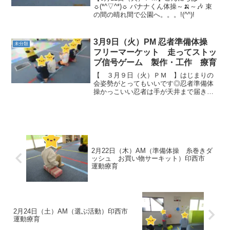
☼(*^▽^*)☼ バナナくん体操～🍌～🎶 束
の間の晴れ間で公園へ。。。!(^^)!
3月9日（火）PM 忍者準備体操
未分類
フリーマーケット 走ってストッ
プ信号ゲーム 製作・工作 療育
【 ３月９日（火）ＰＭ 】はじまりの
会姿勢がとってもいいです◎忍者準備体
操かっこいい忍者は手が天井まで届きま
す😲 手裏剣が来たら…ジャンプ！ 小さ
くなって避ける！ チョップは手でしっか
り受け止めます。 上手✨これでみんな
も忍者になれる！...
2月22日（木）AM（準備体操 糸巻きダ
ッシュ お買い物サーキット）印西市
運動療育
2月24日（土）AM（選ぶ活動）印西市
運動療育