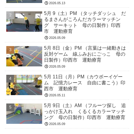
2026.05.13
5月 9（土）PM （タッチダッシュ だ
るまさんがころんだカラーマッチン
グ サーキット 母の日製作）印西
市 運動療育
2026.05.09
5月 8日（金）PM （言葉は一緒動きは
反対ゲーム 線ふみおにごっこ 母の
日製作）印西市 運動療育
2026.05.09
5月 11日（月）PM（カウボーイゲー
ム 記憶力レース 自由に書こう）印
西市 運動療育
2026.05.11
5月 9日（土）AM （フルーツ探し 追
っかけ玉入れ くるくるカラーマッチ
ング 母の日製作）印西市 運動療育
2026.05.09