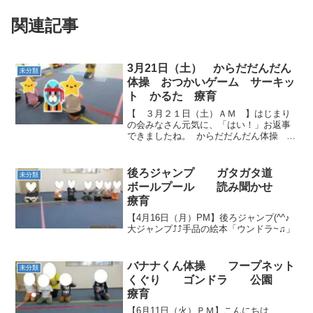
関連記事
3月21日（土） からだだんだん
未分類
体操 おつかいゲーム サーキッ
ト かるた 療育
【 ３月２１日（土）ＡＭ 】はじまり
の会みなさん元気に、「はい！」お返事
できましたね。 からだだんだん体操
おつかいゲーム先生の説明をよく聞いて
います。覚えることがたくさんあるみた
いですよ。できるかな？お買い物いって
後ろジャンプ ガタガタ道
未分類
らっしゃーい✋行...
ボールプール 読み聞かせ
療育
【4月16日（月）PM】後ろジャンプ(^^♪
大ジャンプ⤴⤴手品の絵本「ウンドラ~♫」
バナナくん体操 フープネット
未分類
くぐり ゴンドラ 公園
療育
【6月11日（火）ＰＭ】こんにちは