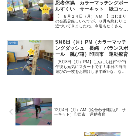
振り付けもバッチリ...
忍者体操 カラーマッチングボー
ルすくい サーキット 紙コップ
けん玉作り 療育
【 ８月２４日（月）ＡＭ 】はじまり
の会残暑厳しいですが、８月も終わりに
近づいてきましたね。今週もたくさん汗
をかいて、楽しい活動にしましょう🏄し
ゅりけん忍者体操頭に手裏剣が飛んでき
ました！忍者チョップも避けて下さー
5月8日（月）PM（カラーマッチ
未分類
い！！ カラーマッチング...
ングダッシュ 長縄 バランスボ
ール 跳び箱）印西市 運動療育
【5月8日（月）PM】こんにちは(*^▽^*)
午後も元気にスタートです！本日の自由
遊びの一枚をお届けします📸✨な、なん
とΣ(･ω･ﾉ)ﾉ！身長と同じくらいのカプラ
タワー崩さずにここまで積み上げる事が
できました👏東京タワー、スカイツリー
に次ぐ...
12月4日（月）AM（絵合わせ縄跳び サ
ーキット）印西市 運動療育