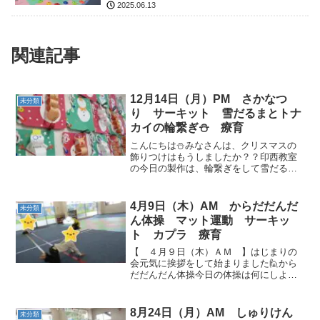
2025.06.13
関連記事
12月14日（月）PM さかなつ
未分類
り サーキット 雪だるまとトナ
カイの輪繋ぎ⛄ 療育
こんにちは⛄みなさんは、クリスマスの
飾りつけはもうしましたか？？印西教室
の今日の製作は、輪繋ぎをして雪だるま
やトナカイさんを作りました。飾るとク
リスマスの雰囲気が出てとってもステキ
ですよね❄❄ 【 １２月１４日（月）Ｐ
4月9日（木）AM からだだんだ
未分類
Ｍ 】はじまりの会さ...
ん体操 マット運動 サーキッ
ト カプラ 療育
【 ４月９日（木）ＡＭ 】はじまりの
会元気に挨拶をして始まりました🙋から
だだんだん体操今日の体操は何にしよう
か？聞いてみました。「からだんだだん
だんがいい！！」ということで、好きな
体操を元気に踊りました🎶 さすが！！
8月24日（月）AM しゅりけん
未分類