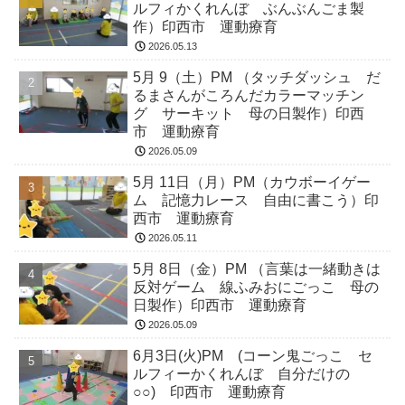
ルフィかくれんぼ ぶんぶんごま製
作）印西市 運動療育
2026.05.13
5月 9（土）PM （タッチダッシュ だ
るまさんがころんだカラーマッチン
グ サーキット 母の日製作）印西
市 運動療育
2026.05.09
5月 11日（月）PM（カウボーイゲー
ム 記憶力レース 自由に書こう）印
西市 運動療育
2026.05.11
5月 8日（金）PM （言葉は一緒動きは
反対ゲーム 線ふみおにごっこ 母の
日製作）印西市 運動療育
2026.05.09
6月3日(火)PM (コーン鬼ごっこ セ
ルフィーかくれんぼ 自分だけの
○○) 印西市 運動療育