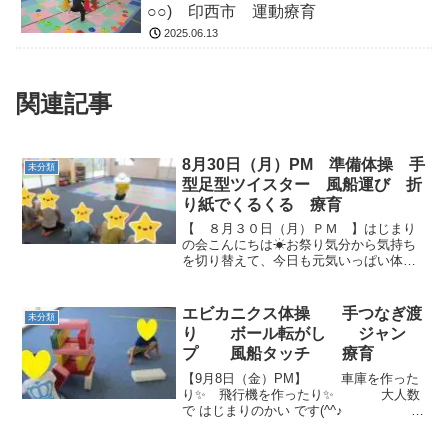
○○) 印西市 運動療育
2025.06.13
関連記事
8月30日（月）PM 準備体操 手
未分類
型足型ツイスター 風船運び 折
り紙でくるくる 療育
【 ８月３０日（月）ＰＭ 】はじまり
の会こんにちは☀お祭り気分から気持ち
を切り替えて、今日も元気いっぱい体を
動かしましょう!(^^)!準備体操 手型足型
ツイスター先生とおなじように手と足を
置いてみましょう。 足は何色かな？ 苦
エビカニクス体操 手つなぎ渡
未分類
しい体勢...
り ボール転がし ジャン
プ 風船タッチ 療育
【9月8日（金）PM】 車庫を作った
り✨ 飛行機を作ったり✨ 大人数
で はじまりのかい です(^^♪
大人数で ✌エビカニクス体操
✌ お友だちと一緒に渡るよ～