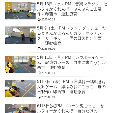
5月 13日（水）PM（音楽マラソン セ
ルフィかくれんぼ ぶんぶんごま製
作）印西市 運動療育
2026.05.13
5月 9（土）PM （タッチダッシュ だ
るまさんがころんだカラーマッチン
グ サーキット 母の日製作）印西
市 運動療育
2026.05.09
5月 11日（月）PM（カウボーイゲー
ム 記憶力レース 自由に書こう）印
西市 運動療育
2026.05.11
5月 8日（金）PM （言葉は一緒動きは
反対ゲーム 線ふみおにごっこ 母の
日製作）印西市 運動療育
2026.05.09
6月3日(火)PM (コーン鬼ごっこ セ
ルフィーかくれんぼ 自分だけの