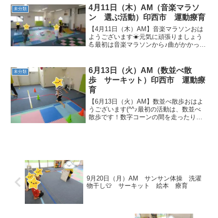
👣 ✨ 👣 ...
4月11日（木）AM（音楽マラソ
未分類
ン 選ぶ活動）印西市 運動療育
【4月11日（木）AM】音楽マラソンおは
ようございます☀元気に頑張りましょう
💪最初は音楽マラソンから♪曲がかかった
ら、全員でダッシュ💨全員で止まる事が
できました👏バッチリです✨選ぶ活動魚
釣りコーナーでは、大きい魚からイカな
6月13日（火）AM（数並べ散
未分類
ども釣れます🦑ラッ...
歩 サーキット）印西市 運動療
育
【6月13日（火）AM】数並べ散歩おはよ
うございます(^^♪最初の活動は、数並べ
散歩です！数字コーンの間を走ったり、
順番に集めました(*^▽^*) サーキット次
はサーキットです！跳び箱をひょいと越
えて、一本橋をそろ～り渡りますヽ
(^o^)...
9月20日（月）AM サンサン体操 洗濯
物干し👕 サーキット 絵本 療育