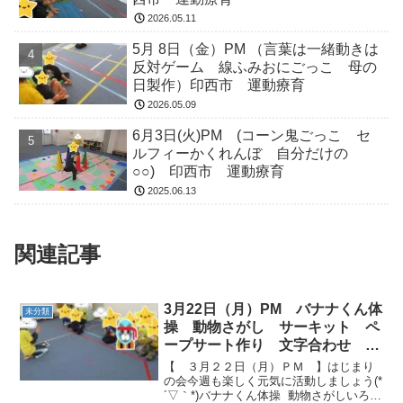
2026.05.11
5月 8日（金）PM （言葉は一緒動きは
反対ゲーム 線ふみおにごっこ 母の
日製作）印西市 運動療育
2026.05.09
6月3日(火)PM (コーン鬼ごっこ セ
ルフィーかくれんぼ 自分だけの
○○) 印西市 運動療育
2025.06.13
関連記事
3月22日（月）PM バナナくん体
未分類
操 動物さがし サーキット ペ
ープサート作り 文字合わせ 療
育
【 ３月２２日（月）ＰＭ 】はじまり
の会今週も楽しく元気に活動しましょう(*
´▽｀*)バナナくん体操 動物さがしいろん