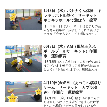
な動物さんがいますね😊先生に指示され
た動物さんを見つけてください！ バラン
スパットを歩きます。 牛さん分かるか
1月8日（水）バナナくん体操 キ
未分類
な？？...
ラキラボトル並べ サーキット
キラキラボールで遊ぼう 療育
【 １月８日（水）PM 】はじまりの会
みなさん新年のご挨拶してくれてありが
とう🎍「今年もよろしくお願いいたしま
す」 バナナくん体操バナナのポーズ楽し
くできました☺ キラキラボトル並べキ
ラキラボトルを持って一本橋を渡りま
6月8日（木）AM（風船玉入れ
未分類
す。 ボトル...
ボールプールサーキット）印西
市 運動療育
【6月8日（木）AM】はじまりの会おはよ
うございます☀元気にご挨拶から始めま
しょう♪「お願いします✨」風船玉入れ１
つ目の活動は、風船玉入れをしました✨
輪っかや傘に向かって、風船を投げます
(/・ω・)/🎈カラフルな風船が沢山あるの
4月19日(金)PM (あべこべ旗取り
未分類
で、どれにし...
ゲーム サーキット カプラ積
み) 印西市 運動療育
【4月19日（金）PM】始まりの会こんに
ちは☺しっかりと挨拶ができました(^^)/
あべこべ旗取りゲーム書かれている色と