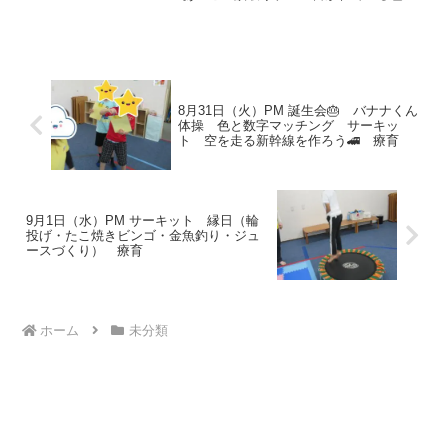
文字の色が違い、惑わされないように書
かれている色の旗を取りに行きましょ
う！🏳‍🌈きいろ？みどり？正解はきいろで
した✨迷いな...
8月31日（火）PM 誕生会🎂 バナナくん
体操 色と数字マッチング サーキッ
ト 空を走る新幹線を作ろう🚄 療育
9月1日（水）PM サーキット 縁日（輪
投げ・たこ焼きビンゴ・金魚釣り・ジュ
ースづくり） 療育
ホーム
未分類