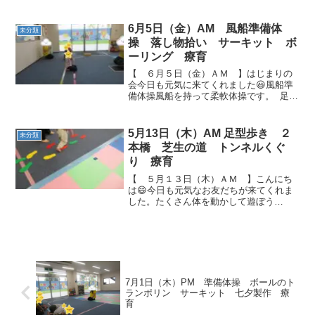
とても綺麗です☆ 音楽マラソン・平均台
乗り線に並び、始まりの合図を待ってい
ます。音楽がなったらスタートです(^^♪
6月5日（金）AM 風船準備体
未分類
音楽がス...
操 落し物拾い サーキット ボ
ーリング 療育
【 ６月５日（金）ＡＭ 】はじまりの
会今日も元気に来てくれました😃風船準
備体操風船を持って柔軟体操です。 足に
挟んでぴょんぴょん！！カンガルーみた
いにジャンしています(*^▽^*) ペットボ
トルを使って落とさないように風船をポ
5月13日（木）AM 足型歩き ２
未分類
ンポン🎈み...
本橋 芝生の道 トンネルくぐ
り 療育
【 ５月１３日（木）ＡＭ 】こんにち
は😄今日も元気なお友だちが来てくれま
した。たくさん体を動かして遊ぼう
ね！！・足型歩き ・２本橋 ・芝生の道
足がちくちく！！ ミニコーンを上手に
避けられたかな(>_<)・トンネルくぐり大
好きなアンパンマ...
7月1日（木）PM 準備体操 ボールのト
ランポリン サーキット 七夕製作 療
育