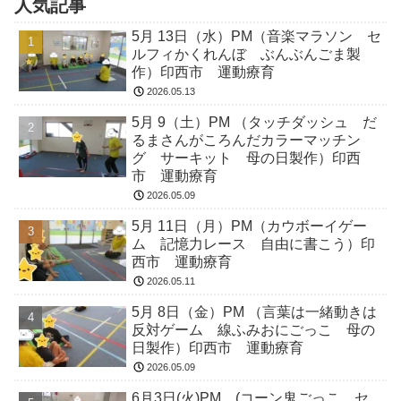
人気記事
5月 13日（水）PM（音楽マラソン セ
ルフィかくれんぼ ぶんぶんごま製
作）印西市 運動療育
2026.05.13
5月 9（土）PM （タッチダッシュ だ
るまさんがころんだカラーマッチン
グ サーキット 母の日製作）印西
市 運動療育
2026.05.09
5月 11日（月）PM（カウボーイゲー
ム 記憶力レース 自由に書こう）印
西市 運動療育
2026.05.11
5月 8日（金）PM （言葉は一緒動きは
反対ゲーム 線ふみおにごっこ 母の
日製作）印西市 運動療育
2026.05.09
6月3日(火)PM (コーン鬼ごっこ セ