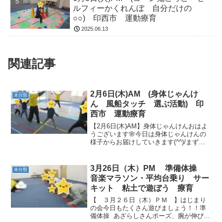
ルフィーかくれんぼ 自分だけの
○○) 印西市 運動療育
2025.06.13
関連記事
2月6日(木)AM (身体じゃんけ
未分類
ん 風船タッチ 選ぶ活動) 印
西市 運動療育
【2月6日(木)AM】身体じゃんけんおはよ
うございます🌸今日は身体じゃんけんの
様子からお届けしていきます(^^)/まずは
ポーズの確認をして・・いざ勝負です！
✊🏻✌🏻🖐🏻 風船タッチ高いところにある風
船🎈をタッチできるかな(^^)/ それ
3月26日（木）PM 準備体操
未分類
っ！...
音楽マラソン・平均台乗り サー
キット 粘土で遊ぼう 療育
【 ３月２６日（木）ＰＭ 】はじまり
の会今日もたくさん遊びましょう！！準
備体操 あざらしさんポーズ、腕が伸びて