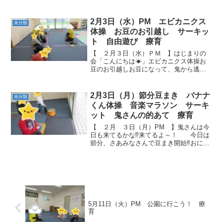
へびさんを越えて。。。👣✨ 縄
につかまって !(^^)!「それ～❕❕❕」「さよう
なら(^o^)...
2月3日（水）PM エビカニクス
未分類
体操 お豆のお引越し サーキッ
ト 自由遊び 療育
【 ２月３日（水）ＰＭ 】はじまりの
会「こんにちは☀」エビカニクス体操お
豆のお引越しお豆になって、鬼から逃げ
るよ～！ 捕まらないように気を付けて
💦 サーキットフープまたぎ フープく
ま歩きしっかり膝を伸ばしてくまさん歩
2月3日（月）節分豆まき バナナ
未分類
き上手にで...
くん体操 音楽マラソン サーキ
ット 鬼さんの的あて 療育
【 ２月 ３日（月）PM 】鬼さんは今
日も来てるかな⁉来てるよ～！ 今日は
節分、さあみなさんで豆まき開始‼おには
～そと～👹 おには～そと～👹 えー
い！元気な声で鬼さんもビックリで
す！ 教室の鬼をしっかりと追い出して
くれました。(*´▽...
5月11日（火）PM 公園に行こう！ 療
育