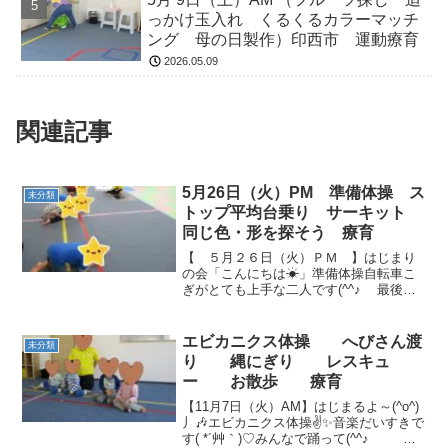
っかけ玉入れ くるくるカラーマッチ
ング 母の日製作）印西市 運動療育
2026.05.09
関連記事
5月26日（火）PM 準備体操 ス
未分類
トップ平均台乗り サーキット
同じ色・形を探そう 療育
【 ５月２６日（火）ＰＭ 】はじまり
の会「こんにちは☀」準備体操自転車こ
ぎがとても上手な二人です(^^♪ 最後
は、ワニになって戻りました✨ ストッ
プ・平均台乗り音楽が止まったら平均台
に乗ります。 「お猿さんになって」と言
エビカニクス体操 へびさん渡
未分類
うとそれぞ...
り 縄にぎり レスキュ
ー お散歩 療育
【11月7日（火）AM】はじまるよ～(^o^)
丿🎶エビカニクス体操✌✨音楽だいすきで
す( *´艸｀)♡みんなで踊って(^^♪