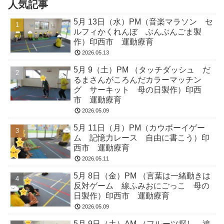
人気記事
5月 13日（水）PM（音楽マラソン セ
ルフィかくれんぼ ぶんぶんごま製
作）印西市 運動療育
2026.05.13
5月 9（土）PM （タッチダッシュ だ
るまさんがころんだカラーマッチン
グ サーキット 母の日製作）印西
市 運動療育
2026.05.09
5月 11日（月）PM（カウボーイゲー
ム 記憶力レース 自由に書こう）印
西市 運動療育
2026.05.11
5月 8日（金）PM （言葉は一緒動きは
反対ゲーム 線ふみおにごっこ 母の
日製作）印西市 運動療育
2026.05.09
5月 9日（土）AM （フルーツ探し 追