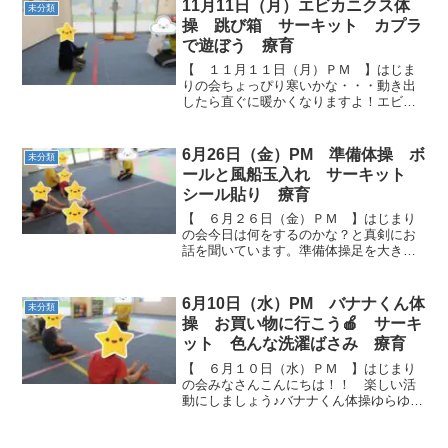
フープをくぐるよ～!(^^)!✨🎍 初...
11月11日（月）エビカニクス体
未分類
操 跳び箱 サーキット カプラ
で遊ぼう 療育
【 １１月１１日（月）ＰＭ 】はじま
りの会ちょっぴり寒いかな・・・動き出
したら直ぐに暖かくなりますよ！エビカ
ニクス体操いっぱいいっぱい動い
て・・・ 跳び箱に挑戦「あったかくなっ
てきた！」もう上着はいりませんね。跳
6月26日（金）PM 準備体操 ボ
未分類
び箱にしっかりと手をついて...
ールと風船玉入れ サーキット
シール貼り 療育
【 ６月２６日（金）ＰＭ 】はじまり
の会今日は何をするのかな？と真剣にお
話を聞いています。準備体操足を大きく
広げて柔軟運動から始めました。 スーパ
ーマンとカメのポーズお腹をつけてかっ
こいいスーパーマンです！！ ボールと風
6月10日（水）PM バナナくん体
未分類
船の玉入れたくさ...
操 お買い物に行こう🍎 サーキ
ット 色んな洗濯ばさみ 療育
【 ６月１０日（水）ＰＭ 】はじまり
の会みなさんこんにちは！！ 楽しい活
動にしましょう♪バナナくん体操ゆらゆら
手をうごかして、バナナのポーズをしよ
う！ お買い物に行こう🍎芝生とぽこぽ