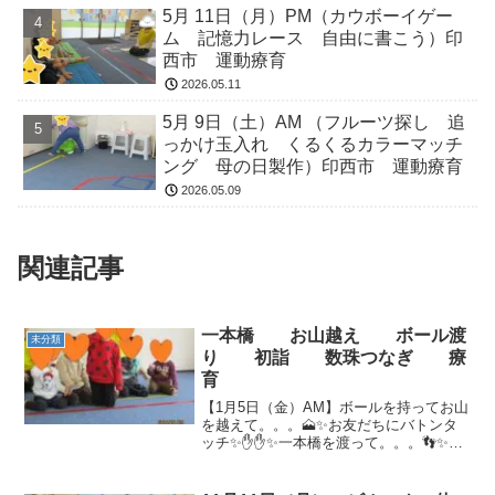
5月 11日（月）PM（カウボーイゲー
ム 記憶力レース 自由に書こう）印
西市 運動療育
2026.05.11
5月 9日（土）AM （フルーツ探し 追
っかけ玉入れ くるくるカラーマッチ
ング 母の日製作）印西市 運動療育
2026.05.09
関連記事
一本橋 お山越え ボール渡
未分類
り 初詣 数珠つなぎ 療
育
【1月5日（金）AM】ボールを持ってお山
を越えて。。。🗻✨お友だちにバトンタ
ッチ✨✋✋✨一本橋を渡って。。。👣✨今
度はフープをくぐるよ～!(^^)!みんなで通
り抜けフープ～( *´艸｀)手をつないだまま