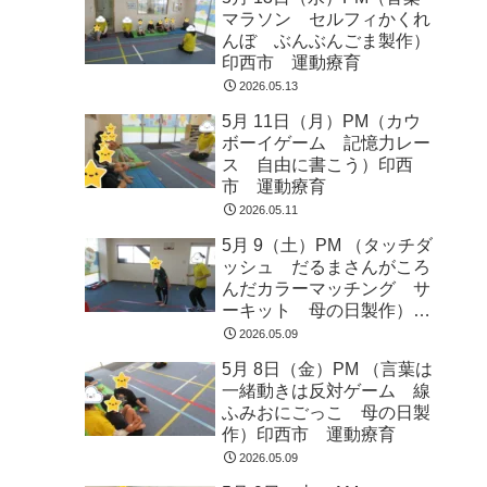
マラソン セルフィかくれ
んぼ ぶんぶんごま製作）
印西市 運動療育
2026.05.13
5月 11日（月）PM（カウ
ボーイゲーム 記憶力レー
ス 自由に書こう）印西
市 運動療育
2026.05.11
5月 9（土）PM （タッチダ
ッシュ だるまさんがころ
んだカラーマッチング サ
ーキット 母の日製作）印
西市 運動療育
2026.05.09
5月 8日（金）PM （言葉は
一緒動きは反対ゲーム 線
ふみおにごっこ 母の日製
作）印西市 運動療育
2026.05.09