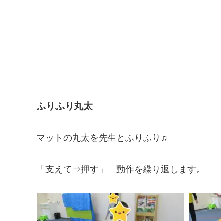
ふりふり丸太
マットの丸太を先生とふりふり♫
「支えて⇒押す」 動作を繰り返します。