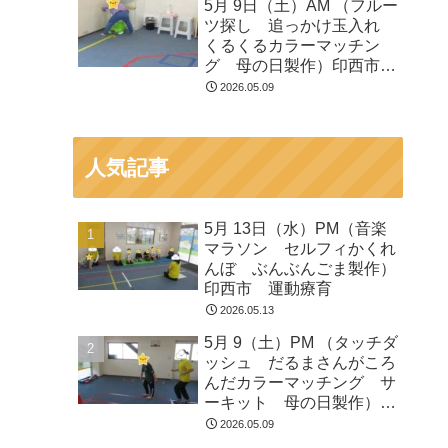
5月 9日（土）AM （フルー
ツ探し 追っかけ玉入れ
くるくるカラーマッチン
グ 母の日製作）印西市
運動療育
2026.05.09
人気記事
5月 13日（水）PM（音楽
マラソン セルフィかくれ
んぼ ぶんぶんごま製作）
印西市 運動療育
2026.05.13
5月 9（土）PM （タッチダ
ッシュ だるまさんがころ
んだカラーマッチング サ
ーキット 母の日製作）印
西市 運動療育
2026.05.09