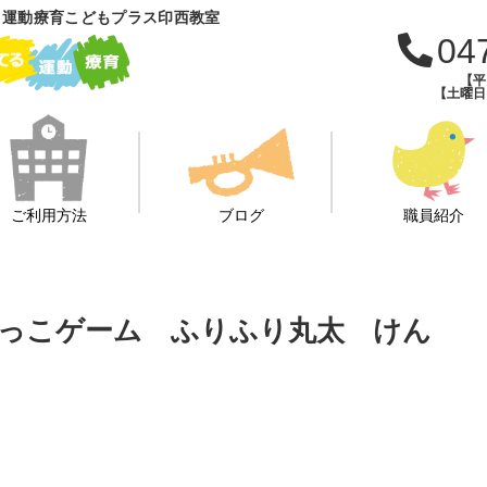
 運動療育こどもプラス印西教室
04
【平日
【土曜日・
ご利用方法
ブログ
職員紹介
てっこゲーム ふりふり丸太 けん