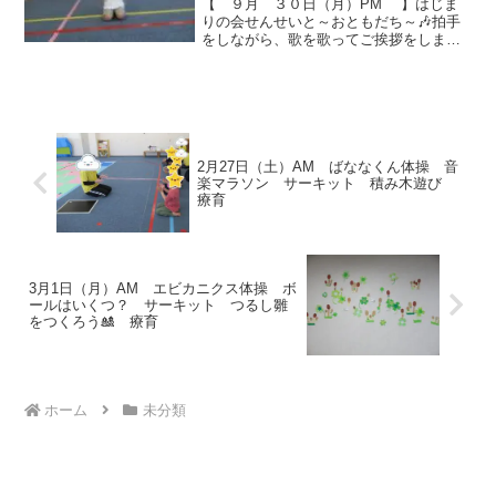
【 ９月 ３０日（月）PM 】はじま
りの会せんせいと～おともだち～🎶拍手
をしながら、歌を歌ってご挨拶をしま
す。今日も楽しく遊びましょうね！ 準備
体操 素晴らしいポーズですね
(*^_^*) カメさん！🐢 鉄棒前回り
写真にはあ...
2月27日（土）AM ばななくん体操 音
楽マラソン サーキット 積み木遊び
療育
3月1日（月）AM エビカニクス体操 ボ
ールはいくつ？ サーキット つるし雛
をつくろう🎎 療育
ホーム
未分類