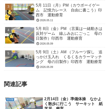
5月 11日（月）PM（カウボーイゲー
ム 記憶力レース 自由に書こう）印
西市 運動療育
2026.05.11
5月 8日（金）PM （言葉は一緒動きは
反対ゲーム 線ふみおにごっこ 母の
日製作）印西市 運動療育
2026.05.09
5月 9日（土）AM （フルーツ探し 追
っかけ玉入れ くるくるカラーマッチ
ング 母の日製作）印西市 運動療育
2026.05.09
関連記事
2月14日（金）準備体操 なかよ
未分類
く散歩に行こう サーキット 紙
芝居 療育