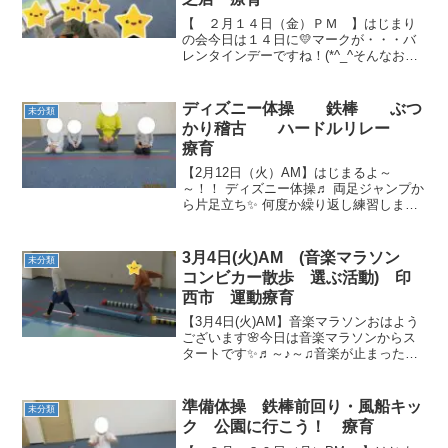
【 ２月１４日（金）ＰＭ 】はじまり
の会今日は１４日に💛マークが・・・バ
レンタインデーですね！(*^_^そんなお話
しをして始まりました。準備体操 みな
さん最後までしっかりと準備体操ができ
ました！(*^^)vなかよく散歩に行こう！💛
ディズニー体操 鉄棒 ぶつ
未分類
💛💛...
かり稽古 ハードルリレー
療育
【2月12日（火）AM】はじまるよ～
～！！ ディズニー体操♬ 両足ジャンプか
ら片足立ち✨ 何度か繰り返し練習しまし
た★ お猿さんのようにぶら下がり(*‘∀‘) 少
し高さのあるポールジャンプに挑戦しま
した！！ 何をつくろうか？？( *´艸｀)...
3月4日(火)AM (音楽マラソン
未分類
コンビカー散歩 選ぶ活動) 印
西市 運動療育
【3月4日(火)AM】音楽マラソンおはよう
ございます🌸今日は音楽マラソンからス
タートです✨♬～♪～♫音楽が止まったら
真ん中に集合ー！音をよく聞いてできま
した💮 コンビカー散歩コンビカーに乗っ
て色々な道を散策してきてください！🚗
準備体操 鉄棒前回り・風船キッ
未分類
💨ニコニコ笑顔...
ク 公園に行こう！ 療育