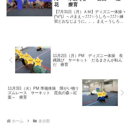
花 療育
【7月31日（月）ＡＭ】ディズニー体操ヽ
(^o^)丿～🎶まえ～⤴⤴⤴✨うしろ～⤴⤴⤴✨練
習とおなじように。。。まえ～うしろ～
⤴⤴⤴✨ジャンプ⤴⤴ジャンプ⤴⤴にょろにょろ
へびさんを越えて。。。🐍狭い道
を。。。するりするり。。。👣✨シュー
☆彡み...
11月2日（月）PM ディズニー体操 長
縄跳び サーキット だるまさんが転ん
だ 療育
11月3日（火）PM 準備体操 障がい物リ
ズムレース サーキット 昆虫の森～紅
葉～ 療育
ホーム
未分類