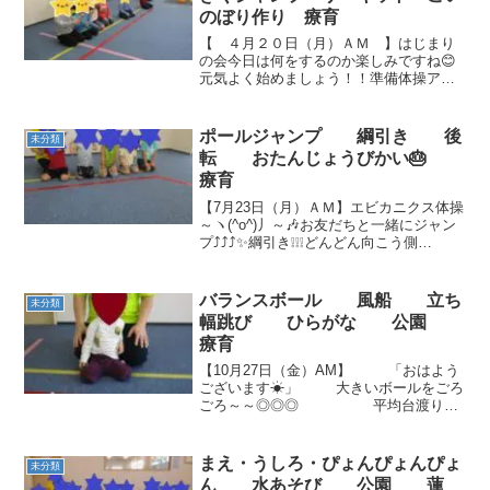
のぼり作り 療育
【 ４月２０日（月）ＡＭ 】はじまり
の会今日は何をするのか楽しみですね😊
元気よく始めましょう！！準備体操アキ
レス腱伸ばし・片足立ち 手をパーにして
スーパーマン✈びゅ～んグーにするとド
ラえもんだよ✊今度は、体全体でグーにし
ポールジャンプ 綱引き 後
未分類
て・・・・パー！！...
転 おたんじょうびかい🎂
療育
【7月23日（月）ＡＭ】エビカニクス体操
～ヽ(^o^)丿～🎶お友だちと一緒にジャン
プ⤴⤴⤴✨綱引き❕❕❕どんどん向こう側
へ。。。( *´艸｀)スキップ♪運動のあとは
絵本を見るよ～👀✨【7月23日（月）Ａ
Ｍ】午後はディズニー体操(^^♪前回り...
バランスボール 風船 立ち
未分類
幅跳び ひらがな 公園
療育
【10月27日（金）AM】 「おはよう
ございます☀」 大きいボールをごろ
ごろ～～◎◎◎ 平均台渡りが
上手になりました👏✨
【10月27日（金）PM】 準備
体操から。。。!(^^...
まえ・うしろ・ぴょんぴょんぴょ
未分類
ん 水あそび 公園 蓮