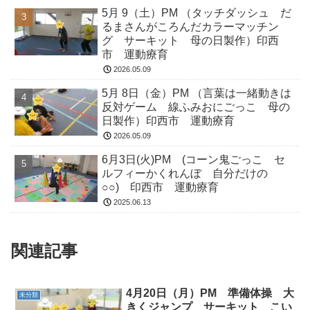
5月 9（土）PM （タッチダッシュ だ
るまさんがころんだカラーマッチン
グ サーキット 母の日製作）印西
市 運動療育
2026.05.09
5月 8日（金）PM （言葉は一緒動きは
反対ゲーム 線ふみおにごっこ 母の
日製作）印西市 運動療育
2026.05.09
6月3日(火)PM (コーン鬼ごっこ セ
ルフィーかくれんぼ 自分だけの
○○) 印西市 運動療育
2025.06.13
関連記事
4月20日（月）PM 準備体操 大
未分類
きくジャンプ サーキット こい