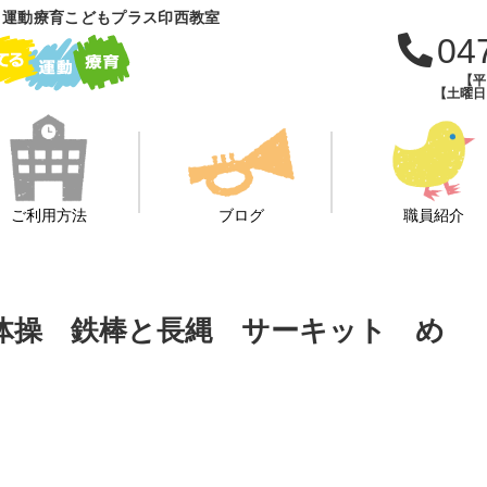
 運動療育こどもプラス印西教室
04
【平日
【土曜日・
ご利用方法
ブログ
職員紹介
ん体操 鉄棒と長縄 サーキット め