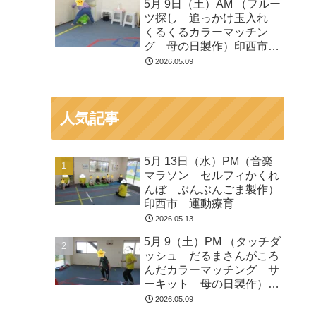
5月 9日（土）AM （フルー
ツ探し 追っかけ玉入れ
くるくるカラーマッチン
グ 母の日製作）印西市
運動療育
2026.05.09
人気記事
5月 13日（水）PM（音楽
マラソン セルフィかくれ
んぼ ぶんぶんごま製作）
印西市 運動療育
2026.05.13
5月 9（土）PM （タッチダ
ッシュ だるまさんがころ
んだカラーマッチング サ
ーキット 母の日製作）印
西市 運動療育
2026.05.09