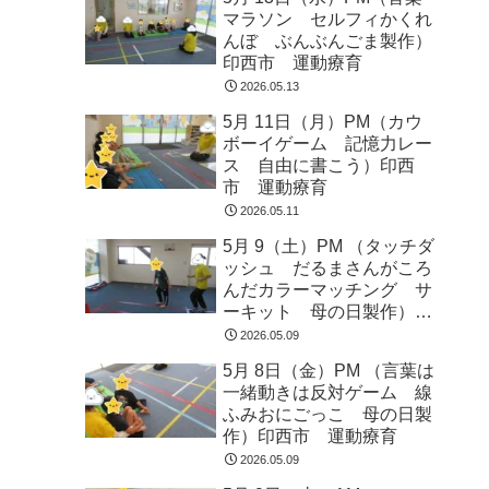
マラソン セルフィかくれ
んぼ ぶんぶんごま製作）
印西市 運動療育
2026.05.13
5月 11日（月）PM（カウ
ボーイゲーム 記憶力レー
ス 自由に書こう）印西
市 運動療育
2026.05.11
5月 9（土）PM （タッチダ
ッシュ だるまさんがころ
んだカラーマッチング サ
ーキット 母の日製作）印
西市 運動療育
2026.05.09
5月 8日（金）PM （言葉は
一緒動きは反対ゲーム 線
ふみおにごっこ 母の日製
作）印西市 運動療育
2026.05.09