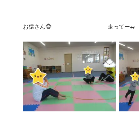
お猿さん🐵 走ってー🚙