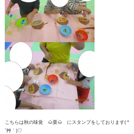
こちらは秋の味覚 🌰栗🌰 にスタンプをしております( *
´艸｀)♡