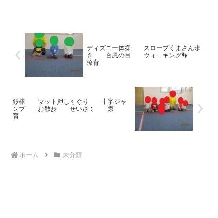
の上に乗りポーズを決めるのですが今日
は一味違います！曲が止まると、先生が
フラッグ...
ディズニー体操 スロープくまさん歩
き 台風の目 ウォーキング👣
療育
鉄棒 マット押しくぐり 十字ジャ
ンプ お散歩 せいさく 療
育
ホーム
未分類