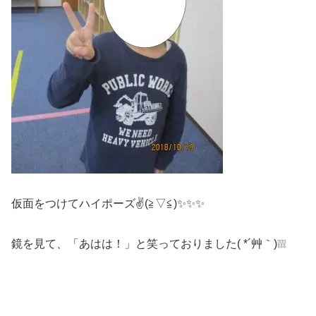
仮面をつけてハイポーズ✌(≧▽≦)✨✨✨
鏡を見て、「あはは！」と笑っておりました( *´艸｀)❕❕❕