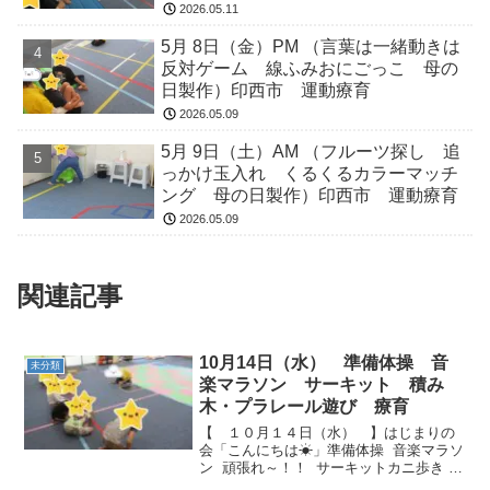
2026.05.11
5月 8日（金）PM （言葉は一緒動きは
反対ゲーム 線ふみおにごっこ 母の
日製作）印西市 運動療育
2026.05.09
5月 9日（土）AM （フルーツ探し 追
っかけ玉入れ くるくるカラーマッチ
ング 母の日製作）印西市 運動療育
2026.05.09
関連記事
10月14日（水） 準備体操 音
未分類
楽マラソン サーキット 積み
木・プラレール遊び 療育
【 １０月１４日（水） 】はじまりの
会「こんにちは☀」準備体操 音楽マラソ
ン 頑張れ～！！ サーキットカニ歩き
スーパーマン手を離さず、しっかりつか