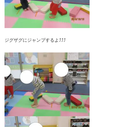
ジグザグにジャンプするよ⤴⤴⤴