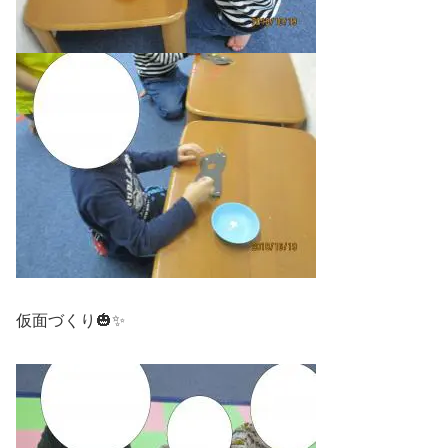
仮面づくり🎃✨