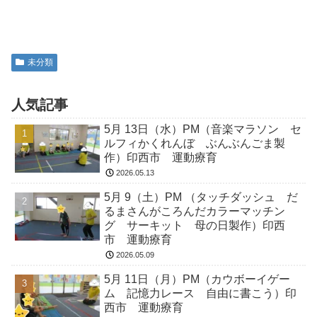
未分類
人気記事
5月 13日（水）PM（音楽マラソン セ
ルフィかくれんぼ ぶんぶんごま製
作）印西市 運動療育
2026.05.13
5月 9（土）PM （タッチダッシュ だ
るまさんがころんだカラーマッチン
グ サーキット 母の日製作）印西
市 運動療育
2026.05.09
5月 11日（月）PM（カウボーイゲー
ム 記憶力レース 自由に書こう）印
西市 運動療育