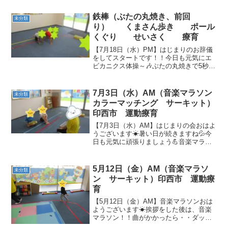
んでいて素晴らしい(^^♪ ポールジャン
プ 膝をしっかり曲げて高く跳...
鉄棒（ぶたの丸焼き、前回
未分類
り） くまさん歩き ポール
くぐり せいさく 療育
【7月18日（水）PM】はじまりのお辞儀
をしてスタートです！！今日も元気にエ
ビカニクス体操～🎶ぶたの丸焼きで5秒間
キープ！みんな足を絡めてとっても上手
でした(*´▽｀*)次は前回り！くまさん歩き
でコーンをまたぐよ🐾ピシッと整列をし
7月3日（水）AM（音楽マラソン
未分類
てサーキッ...
カラーマッチング サーキット）
印西市 運動療育
【7月3日（水）AM】はじまりの会おはよ
うございます☀暑い日が続きますね💦今
日も元気に頑張りましょう💪音楽マラソ
ンカラーマッチングまずは元気に走りま
しょう💨曲が止まったら・・今日はカラ
ーマッチングを行いました✨職員が見せ
5月12日（金）AM（音楽マラソ
未分類
た旗と同じ色のフープ...
ン サーキット）印西市 運動療
育
【5月12日（金）AM】音楽マラソンおは
ようございます☀挨拶をした後は、音楽
マラソン！！曲がかかったら・・ダッシ
ュε≡≡ﾍ( ´Д`)ﾉいつもは曲が止まると、台