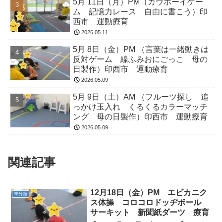
5月 11日（月）PM（カウボーイゲー
ム 記憶力レース 自由に書こう）印
西市 運動療育
2026.05.11
5月 8日（金）PM （言葉は一緒動きは
反対ゲーム 線ふみおにごっこ 母の
日製作）印西市 運動療育
2026.05.09
5月 9日（土）AM （フルーツ探し 追
っかけ玉入れ くるくるカラーマッチ
ング 母の日製作）印西市 運動療育
2026.05.09
関連記事
12月18日（金）PM エビカニク
未分類
ス体操 コロコロドッヂボール
サーキット 新聞紙ダーツ 療育