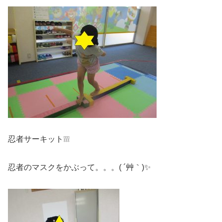
忍者サーキット❕❕❕
忍者のマスクをかぶって。。。( ´艸｀)✨