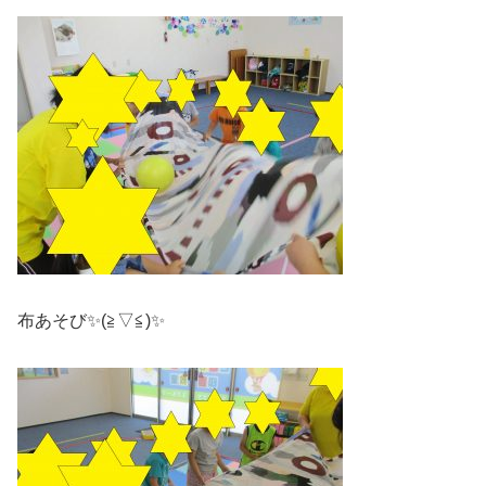
布あそび✨(≧▽≦)✨