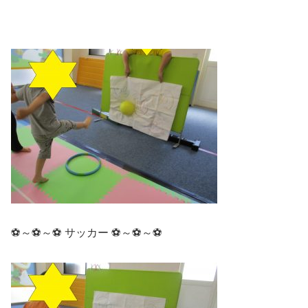
⚽～⚽～⚽ サッカー ⚽～⚽～⚽