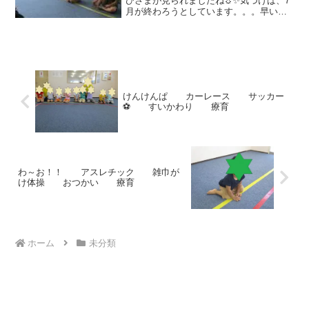
ひさまが見られましたね☼✨気づけば、7
月が終わろうとしています。。。早い
っ！！このままじゃ 夏が終わっちゃうぅ
～～(>_<)(>_<)(>_<)【7月28日
（AM）】 何が始まるのか
な。。。...
けんけんぱ カーレース サッカー
⚽ すいかわり 療育
わ～お！！ アスレチック 雑巾が
け体操 おつかい 療育
ホーム
未分類