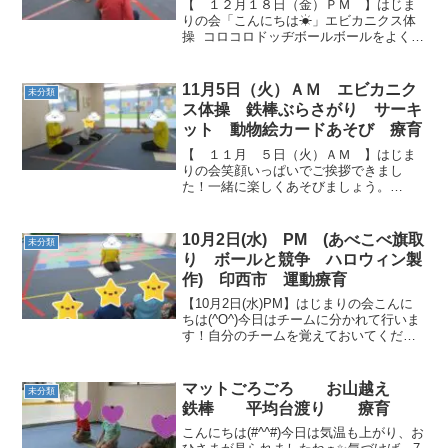
【 １２月１８日（金）ＰＭ 】はじま
りの会「こんにちは☀」エビカニクス体
操 コロコロドッヂボールボールをよく見
て、渡ってね～！！おっと・・ぶつかり
そう💦 みんなで一斉に移動するのか
な？？ ボールが増えてる・・・気を付け
11月5日（火）ＡＭ エビカニク
未分類
て！ サーキッ...
ス体操 鉄棒ぶらさがり サーキ
ット 動物絵カードあそび 療育
【 １１月 ５日（火）ＡＭ 】はじま
りの会笑顔いっぱいでご挨拶できまし
た！一緒に楽しくあそびましょう。
(*^_^*) エビカニクス体操エビ！ カ
ニ！ 上手にポーズしていますね。 鉄棒
ぶらさがりとても上手にぶらさがれたの
10月2日(水) PM (あべこべ旗取
未分類
で、ボールを挟んで...
り ボールと競争 ハロウィン製
作) 印西市 運動療育
【10月2日(水)PM】はじまりの会こんに
ちは(^O^)今日はチームに分かれて行いま
す！自分のチームを覚えておいてくださ
いね～！あべこべ旗取り前回から始まっ
たあべこべ旗取り🏴惑わされながらも頭
を使ってすばやく取ることができました
マットごろごろ お山越え
未分類
👏 ボールと...
鉄棒 平均台渡り 療育
こんにちは(#^^#)今日は気温も上がり、お