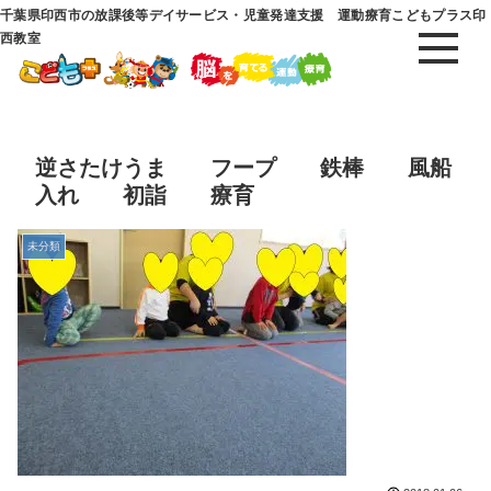
千葉県印西市の放課後等デイサービス・児童発達支援 運動療育こどもプラス印
西教室
逆さたけうま フープ 鉄棒 風船
入れ 初詣 療育
未分類