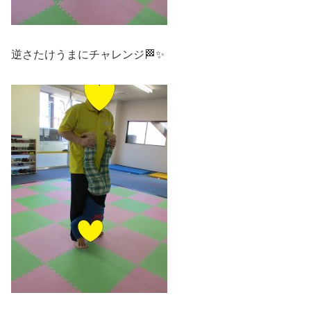
逆さたけうまにチャレンジ🏁✨