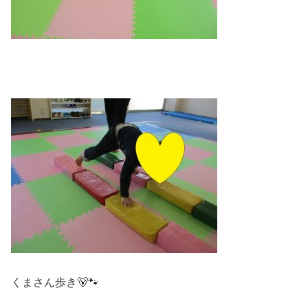
くまさん歩き🐻🐾