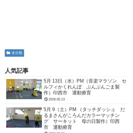
未分類
人気記事
5月 13日（水）PM（音楽マラソン セ
ルフィかくれんぼ ぶんぶんごま製
作）印西市 運動療育
2026.05.13
5月 9（土）PM （タッチダッシュ だ
るまさんがころんだカラーマッチン
グ サーキット 母の日製作）印西
市 運動療育