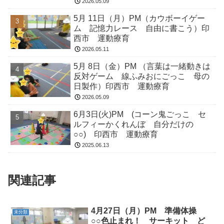
2026.05.09
5月 11日（月）PM（カウボーイゲー
ム 記憶力レース 自由に書こう）印
西市 運動療育
2026.05.11
5月 8日（金）PM （言葉は一緒動きは
反対ゲーム 線ふみおにごっこ 母の
日製作）印西市 運動療育
2026.05.09
6月3日(火)PM (コーン鬼ごっこ セ
ルフィーかくれんぼ 自分だけの
○○) 印西市 運動療育
2025.06.13
関連記事
4月27日（月）PM 準備体操
未分類
○○色止まれ！ サーキット ど