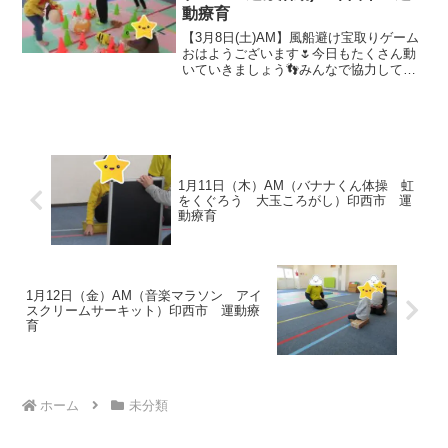
動療育
【3月8日(土)AM】風船避け宝取りゲーム
おはようございます🌷今日もたくさん動
いていきましょう👣みんなで協力してた
くさんのお宝をGETすることができるか
な？✨がんばれー🏴 選ぶ活動まずはブラ
ンコ！こどもプラスでは大人気です✨ 小
さい鉄棒では...
1月11日（木）AM（バナナくん体操 虹
をくぐろう 大玉ころがし）印西市 運
動療育
1月12日（金）AM（音楽マラソン アイ
スクリームサーキット）印西市 運動療
育
ホーム
未分類