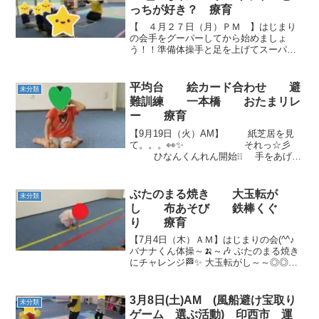
っちが好き？ 療育
【 ４月２７日（月）ＰＭ 】はじまり
の会手をグーパーしてから始めましょ
う！！準備体操手と足を上げてスーパー
マン。グーにするとドラえもんだよ。 お
尻バランス ６回ジャンプしたら何かに変
身するよ～ さる🐵！！ つぎ
平均台 絵カード合わせ 避
未分類
は・・・かかし！！ ...
難訓練 一本橋 おたまリレ
ー 療育
【9月19日（火）AM】 紙芝居を見
て。。。👀✨ それっ☆彡
ひなんくんれん開始❕❕ 手をあげて
渡ります(^o^)丿 「さようなら
(^^♪」【9月19日（火）PM】
一...
ぶたのまる焼き 大玉転が
未分類
し 布あそび 鉄棒くぐ
り 療育
【7月4日（木）ＡＭ】はじまりの会(^^♪
バナナくん体操～🍌～🎶 ぶたのまる焼き
にチャレンジ🏁✨ 大玉転がし～～◎◎◎
布あそびヽ(^o^)丿～🎶 【7月4日（木）
PM】 手あそびをするよ～(*^▽^*) (^^♪
どうぶつ体操1.2.3...
3月8日(土)AM (風船避け宝取り
未分類
ゲーム 選ぶ活動) 印西市 運