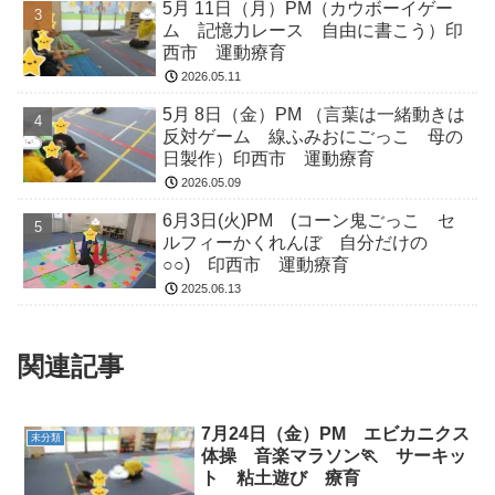
5月 11日（月）PM（カウボーイゲー
ム 記憶力レース 自由に書こう）印
西市 運動療育
2026.05.11
5月 8日（金）PM （言葉は一緒動きは
反対ゲーム 線ふみおにごっこ 母の
日製作）印西市 運動療育
2026.05.09
6月3日(火)PM (コーン鬼ごっこ セ
ルフィーかくれんぼ 自分だけの
○○) 印西市 運動療育
2025.06.13
関連記事
7月24日（金）PM エビカニクス
未分類
体操 音楽マラソン🏃 サーキッ
ト 粘土遊び 療育