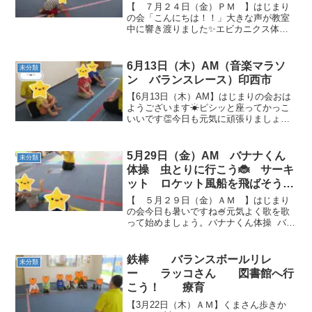
【 ７月２４日（金）ＰＭ 】はじまり
の会「こんにちは！！」大きな声が教室
中に響き渡りました✨エビカニクス体操
音楽マラソン🏃スポーツの日にちなんで
マラソンです。思いっきり走ろう🎽すご
く早いです！！ ぴょーんと軽々越えてい
6月13日（木）AM（音楽マラソ
未分類
きます。 途中...
ン バランスレース）印西市
【6月13日（木）AM】はじまりの会おは
ようございます☀ピシッと座ってかっこ
いいです👏今日も元気に頑張りましょう
💪音楽マラソンたくさんの障害物を避け
ながら楽しくマラソンをしました✨でこ
ぼこ道もレッツゴー！バランスレース金
5月29日（金）AM バナナくん
未分類
魚の口にビー玉を入れ...
体操 虫とりに行こう🐞 サーキ
ット ロケット風船を飛ばそう
療育
【 ５月２９日（金）ＡＭ 】はじまり
の会今日も暑いですね🍧元気よく歌を歌
って始めましょう。バナナくん体操 バナ
ナのポーズもステップもその調子🎶 虫と
りに行こう🐞マットからマットへジャン
プ！！おや、チューリップを見つけまし
鉄棒 バランスボールリレ
未分類
たよ😲 カブト...
ー ラッコさん 図書館へ行
こう！ 療育
【3月22日（木）ＡＭ】くまさん歩きか