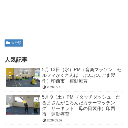
未分類
人気記事
5月 13日（水）PM（音楽マラソン セ
ルフィかくれんぼ ぶんぶんごま製
作）印西市 運動療育
2026.05.13
5月 9（土）PM （タッチダッシュ だ
るまさんがころんだカラーマッチン
グ サーキット 母の日製作）印西
市 運動療育
2026.05.09