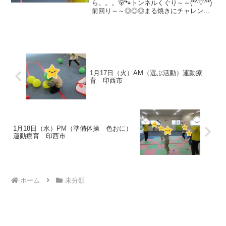
ら。。。🐻🐾トンネルくぐり～～(*^▽^*)
前回り～～◎◎◎まる焼きにチャレンジ
🏁✨バランスボールリレー🏁✨なにを作ろ
うかな( *´艸｀)♡【3月23日（木）ＰＭ】
グー✊パー✋ジャンプ⤴⤴⤴おいもさんコ...
1月17日（火）AM（選ぶ活動）運動療
育 印西市
1月18日（水）PM（準備体操 色おに）
運動療育 印西市
ホーム
未分類