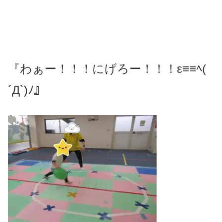
『わぁー！！！にげろー！！！ε≡≡ﾍ(
´Д`)ﾉ』