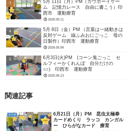
5月 11日（月）PM（カウボーイゲー
ム 記憶力レース 自由に書こう）印
西市 運動療育
2026.05.11
5月 8日（金）PM （言葉は一緒動きは
反対ゲーム 線ふみおにごっこ 母の
日製作）印西市 運動療育
2026.05.09
6月3日(火)PM (コーン鬼ごっこ セ
ルフィーかくれんぼ 自分だけの
○○) 印西市 運動療育
2025.06.13
関連記事
6月21日（月）PM 昆虫太極拳
未分類
カードめくり ラッコ カンガル
ー ひらがなカード 療育