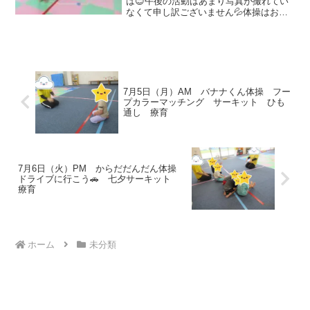
は😊午後の活動はあまり写真が撮れてい
なくて申し訳ございません💦体操はおさ
んぽいんざいくん、サーキットは鉄棒・
長縄・トランポリンなどを行いもちろ
ん、たくさん体を動かしましたよヽ(^o^)
丿いろいろ何色？みん...
7月5日（月）AM バナナくん体操 フー
プカラーマッチング サーキット ひも
通し 療育
7月6日（火）PM からだだんだん体操
ドライブに行こう🚗 七夕サーキット
療育
ホーム
未分類