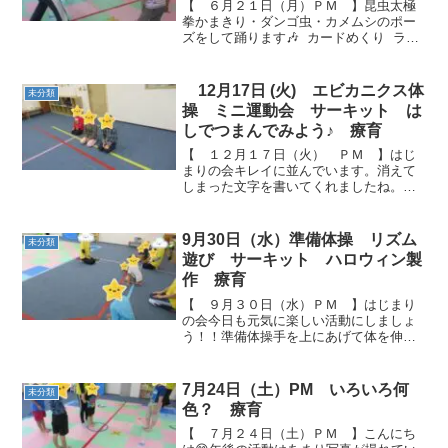
【 ６月２１日（月）ＰＭ 】昆虫太極
拳かまきり・ダンゴ虫・カメムシのポー
ズをして踊ります🎶 カードめくり ラッ
コ海の生き物ラッコはお腹を上に向け
て、スーイスーイ🌊進みます。 お腹には
貝ではなく、動物さんがいますね🐤 動
12月17日 (火) エビカニクス体
未分類
物さんたち...
操 ミニ運動会 サーキット は
しでつまんでみよう♪ 療育
【 １２月１７日（火） ＰＭ 】はじ
まりの会キレイに並んでいます。消えて
しまった文字を書いてくれましたね。あ
りがとう(^_-)-☆ エビカニクス体操エビ
になったつもり⁉で楽しく踊っています
🎶 ミニ運動会さぁ、ミニ運動会の始まり
9月30日（水）準備体操 リズム
未分類
です！！二...
遊び サーキット ハロウィン製
作 療育
【 ９月３０日（水）ＰＭ 】はじまり
の会今日も元気に楽しい活動にしましょ
う！！準備体操手を上にあげて体を伸ば
す運動から始めます。 足の指まで届くか
な～？？リズム遊びタンバリンのリズム
に合わせて、「歩く・走る・スキップ・
7月24日（土）PM いろいろ何
未分類
止まる」遊びです。み...
色？ 療育
【 ７月２４日（土）ＰＭ 】こんにち