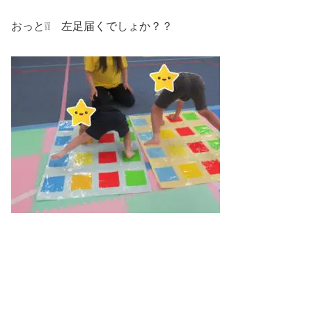
おっと❕❕ 左足届くでしょか？？