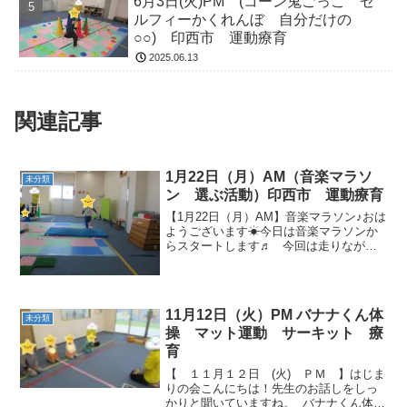
6月3日(火)PM (コーン鬼ごっこ セ
ルフィーかくれんぼ 自分だけの
○○) 印西市 運動療育
2025.06.13
関連記事
1月22日（月）AM（音楽マラソ
未分類
ン 選ぶ活動）印西市 運動療育
【1月22日（月）AM】音楽マラソン♪おは
ようございます☀今日は音楽マラソンか
らスタートします♬ 今回は走りながら
ポールの下もくぐっちゃいます(*^-^*)しっ
かり下をくぐることができました✨ 選
ぶ活動すべり台を滑ったり、ピーナッ
ツ...
11月12日（火）PM バナナくん体
未分類
操 マット運動 サーキット 療
育
【 １１月１２日 (火) ＰＭ 】はじま
りの会こんにちは！先生のお話しをしっ
かりと聞いていますね。 バナナくん体