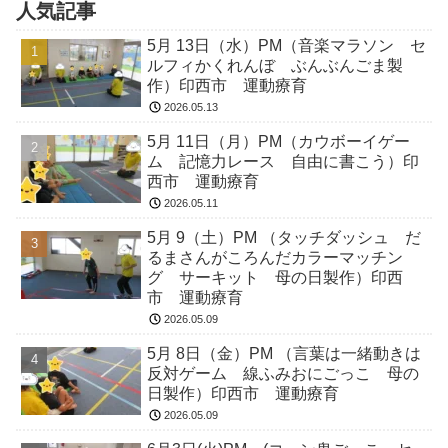
人気記事
5月 13日（水）PM（音楽マラソン セ
ルフィかくれんぼ ぶんぶんごま製
作）印西市 運動療育
2026.05.13
5月 11日（月）PM（カウボーイゲー
ム 記憶力レース 自由に書こう）印
西市 運動療育
2026.05.11
5月 9（土）PM （タッチダッシュ だ
るまさんがころんだカラーマッチン
グ サーキット 母の日製作）印西
市 運動療育
2026.05.09
5月 8日（金）PM （言葉は一緒動きは
反対ゲーム 線ふみおにごっこ 母の
日製作）印西市 運動療育
2026.05.09