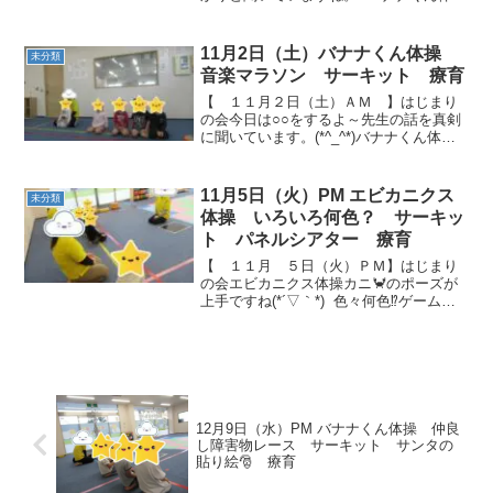
操 マット運動前回り～カニさん歩き
手押し車マットの端っこまで、みなさん
頑張りました✨ サーキット倒さな...
11月2日（土）バナナくん体操
未分類
音楽マラソン サーキット 療育
【 １１月２日（土）ＡＭ 】はじまり
の会今日は○○をするよ～先生の話を真剣
に聞いています。(*^_^*)バナナくん体操
🎶 頑張っていますね！ 音楽マラソン🎶
みなさん全力疾走です！スゴイ！ 途中、
みんなで一緒に踊る箇所がありますよ。
11月5日（火）PM エビカニクス
未分類
ユラユ...
体操 いろいろ何色？ サーキッ
ト パネルシアター 療育
【 １１月 ５日（火）ＰＭ】はじまり
の会エビカニクス体操カニ🦀のポーズが
上手ですね(*´▽｀*) 色々何色⁉ゲーム
「いろいろなーにいろ？」 「あか！」
先生の言う色を見つけてフープに入りま
す。きちんと入れました！＼(^o^)／ さ
あ、次の...
12月9日（水）PM バナナくん体操 仲良
し障害物レース サーキット サンタの
貼り絵🎅 療育