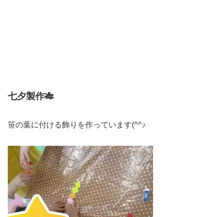
七夕製作🎋
笹の葉に付ける飾りを作っています(^^♪