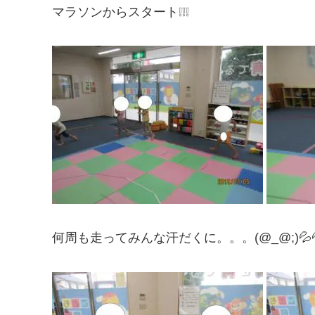
マラソンからスタート❕❕❕
何周も走ってみんな汗だくに。。。(@_@;)💦