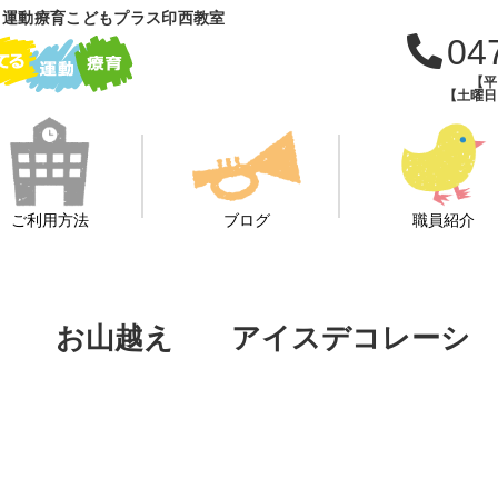
 運動療育こどもプラス印西教室
04
【平日
【土曜日・
ご利用方法
ブログ
職員紹介
り お山越え アイスデコレーシ