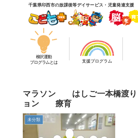
千葉県印西市の放課後等デイサービス・児童発達支援
柳沢運動
支援プログラム
プログラムとは
マラソン はしご一本橋渡
ョン 療育
未分類