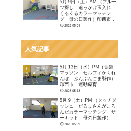
5月 9日（土）AM （フルー
ツ探し 追っかけ玉入れ
くるくるカラーマッチン
グ 母の日製作）印西市
運動療育
2026.05.09
人気記事
5月 13日（水）PM（音楽
マラソン セルフィかくれ
んぼ ぶんぶんごま製作）
印西市 運動療育
2026.05.13
5月 9（土）PM （タッチダ
ッシュ だるまさんがころ
んだカラーマッチング サ
ーキット 母の日製作）印
西市 運動療育
2026.05.09