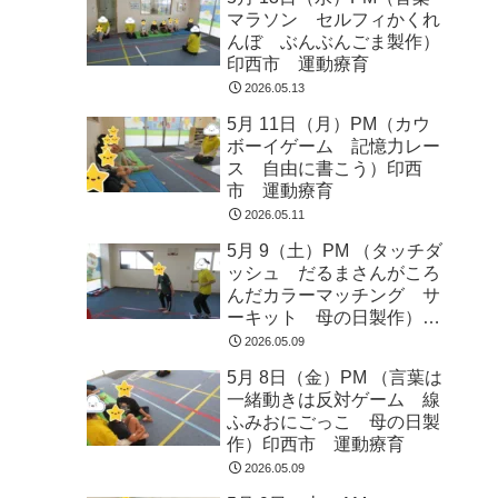
マラソン セルフィかくれ
んぼ ぶんぶんごま製作）
印西市 運動療育
2026.05.13
5月 11日（月）PM（カウ
ボーイゲーム 記憶力レー
ス 自由に書こう）印西
市 運動療育
2026.05.11
5月 9（土）PM （タッチダ
ッシュ だるまさんがころ
んだカラーマッチング サ
ーキット 母の日製作）印
西市 運動療育
2026.05.09
5月 8日（金）PM （言葉は
一緒動きは反対ゲーム 線
ふみおにごっこ 母の日製
作）印西市 運動療育
2026.05.09