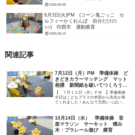
2026.05.09
6月3日(火)PM (コーン鬼ごっこ セ
ルフィーかくれんぼ 自分だけの
○○) 印西市 運動療育
2025.06.13
関連記事
7月12日（月）PM 準備体操 ど
未分類
きどきカラーマッチング マット
相撲 新聞紙を破いてつくろう
療育
【 ７月１２日（月）ＰＭ 】準備体操
今日はこどもプラスの本部から先生が来
てくれました！みんなで元気いっぱい遊
びましょう😄 どきどきカラーマッチン
グ マット相撲力いっぱい！！お相撲さ
んみたいに頑張ってヽ(^o^)丿 どすこい、
10月14日（水） 準備体操 音
未分類
どすこ...
楽マラソン サーキット 積み
木・プラレール遊び 療育