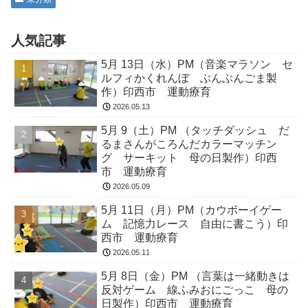
人気記事
5月 13日（水）PM（音楽マラソン セ
ルフィかくれんぼ ぶんぶんごま製
作）印西市 運動療育
2026.05.13
5月 9（土）PM （タッチダッシュ だ
るまさんがころんだカラーマッチン
グ サーキット 母の日製作）印西
市 運動療育
2026.05.09
5月 11日（月）PM（カウボーイゲー
ム 記憶力レース 自由に書こう）印
西市 運動療育
2026.05.11
5月 8日（金）PM （言葉は一緒動きは
反対ゲーム 線ふみおにごっこ 母の
日製作）印西市 運動療育