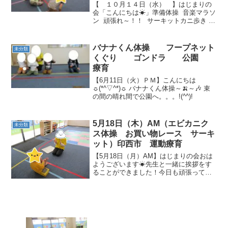
【 １０月１４日（水） 】はじまりの
会「こんにちは☀」準備体操 音楽マラソ
ン 頑張れ～！！ サーキットカニ歩き
スーパーマン手を離さず、しっかりつか
んでいて素晴らしい(^^♪ ポールジャン
プ 膝をしっかり曲げて高く跳...
バナナくん体操 フープネット
未分類
くぐり ゴンドラ 公園
療育
【6月11日（火）ＰＭ】こんにちは
☼(*^▽^*)☼ バナナくん体操～🍌～🎶 束
の間の晴れ間で公園へ。。。!(^^)!
5月18日（木）AM（エビカニク
未分類
ス体操 お買い物レース サーキ
ット）印西市 運動療育
【5月18日（月）AM】はじまりの会おは
ようございます☀先生と一緒に挨拶をす
ることができました！今日も頑張ってい
きましょう(^^)/エビカニクス体操先生の
マネをして一生懸命に踊っていました💃♫
エビカニクスで踊っちゃおッ お買い物
レースカ...