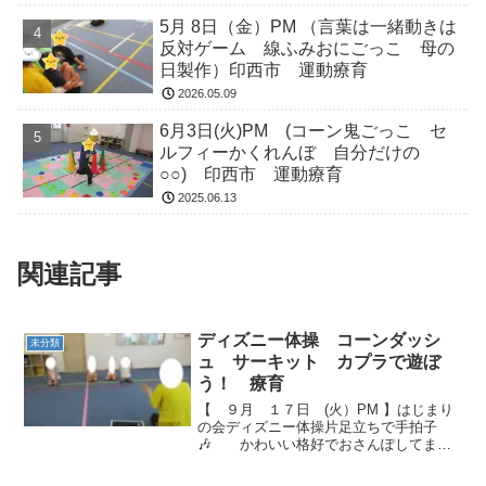
5月 8日（金）PM （言葉は一緒動きは
反対ゲーム 線ふみおにごっこ 母の
日製作）印西市 運動療育
2026.05.09
6月3日(火)PM (コーン鬼ごっこ セ
ルフィーかくれんぼ 自分だけの
○○) 印西市 運動療育
2025.06.13
関連記事
ディズニー体操 コーンダッシ
未分類
ュ サーキット カプラで遊ぼ
う！ 療育
【 ９月 １７日 (火）PM 】はじまり
の会ディズニー体操片足立ちで手拍子
🎶 かわいい格好でおさんぽしてます
ね！ 鳥に変身‼ とても上手でした(*´▽
｀*)コーンダッシュようい…ドン！の合図