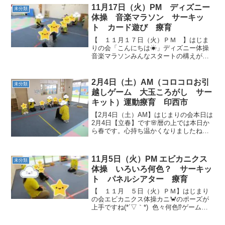
でダッシュ！！コーンの色と同じ色のカ
11月17日（火）PM ディズニー
未分類
ラーリング...
体操 音楽マラソン サーキッ
ト カード遊び 療育
【 １１月１７日（火）ＰＭ 】はじま
りの会「こんにちは☀」ディズニー体操
音楽マラソンみんなスタートの構えが揃
っています(^^♪すぐに旗を見て入ってい
たね！ とても早い走りだったね✨フープ
にも間違えずに入ることができました♫
2月4日（土）AM（コロコロお引
未分類
サーキッ...
越しゲーム 大玉ころがし サー
キット）運動療育 印西市
【2月4日（土）AM】はじまりの会本日は
2月4日【立春】です🌸暦の上では本日か
ら春です。心持ち温かくなりましたね。
今日も楽しく過ごしましょう！コロコロ
お引越しゲームバランスボールに当たら
ないようにマットまでダッシュします☆
11月5日（火）PM エビカニクス
未分類
上手に避ける事がで...
体操 いろいろ何色？ サーキッ
ト パネルシアター 療育
【 １１月 ５日（火）ＰＭ】はじまり
の会エビカニクス体操カニ🦀のポーズが
上手ですね(*´▽｀*) 色々何色⁉ゲーム
「いろいろなーにいろ？」 「あか！」
先生の言う色を見つけてフープに入りま