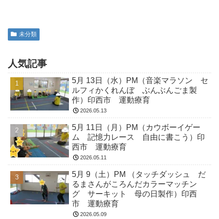
未分類
人気記事
5月 13日（水）PM（音楽マラソン セ
ルフィかくれんぼ ぶんぶんごま製
作）印西市 運動療育
2026.05.13
5月 11日（月）PM（カウボーイゲー
ム 記憶力レース 自由に書こう）印
西市 運動療育
2026.05.11
5月 9（土）PM （タッチダッシュ だ
るまさんがころんだカラーマッチン
グ サーキット 母の日製作）印西
市 運動療育
2026.05.09