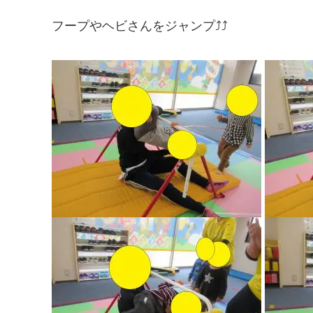
フープやヘビさんをジャンプ⤴⤴