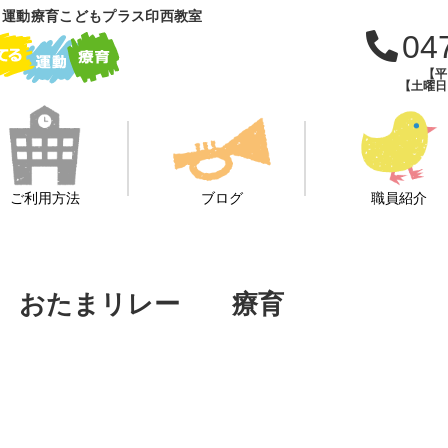
 運動療育こどもプラス印西教室
04
【平日
【土曜日・
ご利用方法
ブログ
職員紹介
 おたまリレー 療育