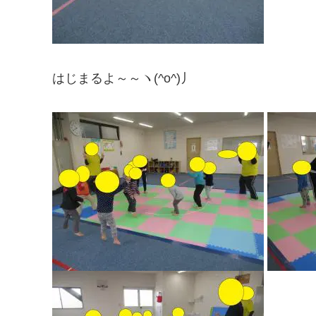
はじまるよ～～ヽ(^o^)丿