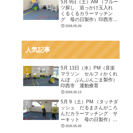
5月 9日（土）AM （フルー
ツ探し 追っかけ玉入れ
くるくるカラーマッチン
グ 母の日製作）印西市
運動療育
2026.05.09
人気記事
5月 13日（水）PM（音楽
マラソン セルフィかくれ
んぼ ぶんぶんごま製作）
印西市 運動療育
2026.05.13
5月 9（土）PM （タッチダ
ッシュ だるまさんがころ
んだカラーマッチング サ
ーキット 母の日製作）印
西市 運動療育
2026.05.09