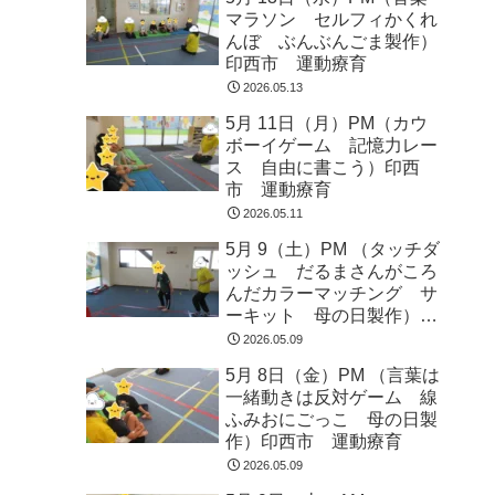
マラソン セルフィかくれ
んぼ ぶんぶんごま製作）
印西市 運動療育
2026.05.13
5月 11日（月）PM（カウ
ボーイゲーム 記憶力レー
ス 自由に書こう）印西
市 運動療育
2026.05.11
5月 9（土）PM （タッチダ
ッシュ だるまさんがころ
んだカラーマッチング サ
ーキット 母の日製作）印
西市 運動療育
2026.05.09
5月 8日（金）PM （言葉は
一緒動きは反対ゲーム 線
ふみおにごっこ 母の日製
作）印西市 運動療育
2026.05.09